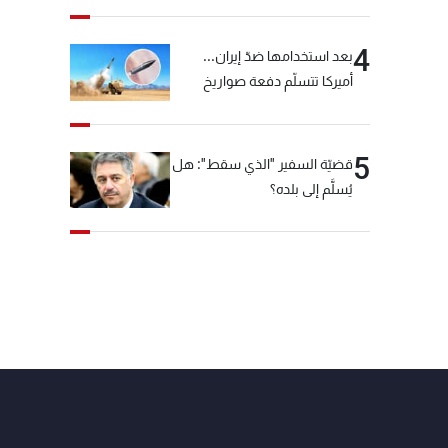
4
بعد استخدامها ضدّ إيران...
أميركا تتسلّم دفعة صواريخ
كبيرة!
5
قضيّة السفير "الذي سقط": هل
يُسلَّم إلى بلده؟