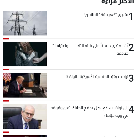
الأكثر قراءة
شاهد البرامج
1
الترددات
بشرى "كهربائية" للبنانيين!
عن MTV
وظائف
الإنـتـاج
تواصل معنا
2
أبٌ يعتدي جنسيّاً على بناته الثلاث… واعترافاتٌ
لاعلاناتكم
شروط الإسـتخدام
صادمة
سياسة الخصوصية
3
ترامب يقيّد الجنسية الأميركية بالولادة
4
الى نواف سلام: هل يدفع الحايك ثمن وقوفه
في وجه خيّاط؟