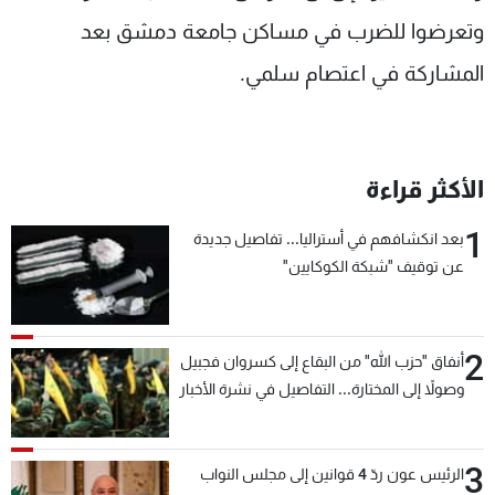
شاهد البرامج
وتعرضوا للضرب في مساكن جامعة دمشق بعد
الترددات
المشاركة في اعتصام سلمي.
عن MTV
وظائف
الإنـتـاج
تواصل معنا
لاعلاناتكم
شروط الإسـتخدام
الأكثر قراءة
سياسة الخصوصية
1
بعد انكشافهم في أستراليا... تفاصيل جديدة
عن توقيف "شبكة الكوكايين"
2
أنفاق "حزب الله" من البقاع إلى كسروان فجبيل
وصولاً إلى المختارة... التفاصيل في نشرة الأخبار
بعد قليل
3
الرئيس عون ردّ 4 قوانين إلى مجلس النواب