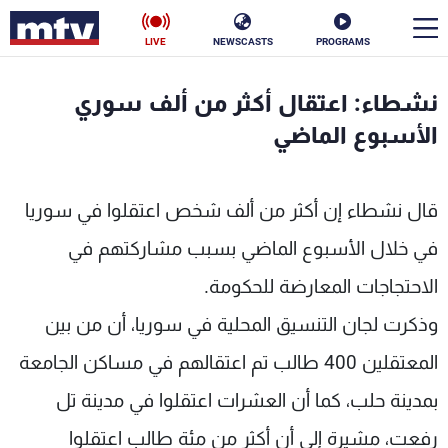
LIVE
NEWSCASTS
PROGRAMS
en
نشطاء: اعتقال أكثر من ألف سوري
الأخبار
الأسبوع الماضي
سياسة
ناس
قال نشطاء إن أكثر من ألف شخص اعتقلوا في سوريا
إقتصاد
فن
في خلال الأسبوع الماضي بسبب مشاركتهم في
منوعات
رياضة
الاحتجاجات المعارضة للحكومة.
كأس العالم
وذكرت لجان التنسيق المحلية في سوريا، أن من بين
المعتقلين 400 طالب تم اعتقالهم في مساكن الجامعة
بمدينة حلب، كما أن العشرات اعتقلوا في مدينة تل
البرامج
رفعت، مشيرة إلى أن أكثر من مئة طالب اعتقلوا
جدول البرامج