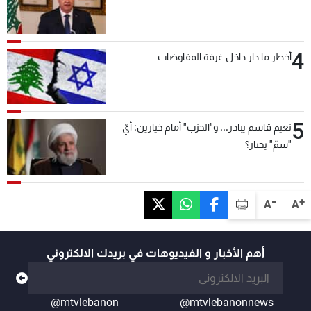
4
أخطر ما دار داخل غرفة المفاوضات
5
نعيم قاسم يبادر... و"الحزب" أمام خيارين: أيّ
"سمّ" يختار؟
-
+
A
A
أهم الأخبار و الفيديوهات في بريدك الالكتروني
@mtvlebanon
@mtvlebanonnews