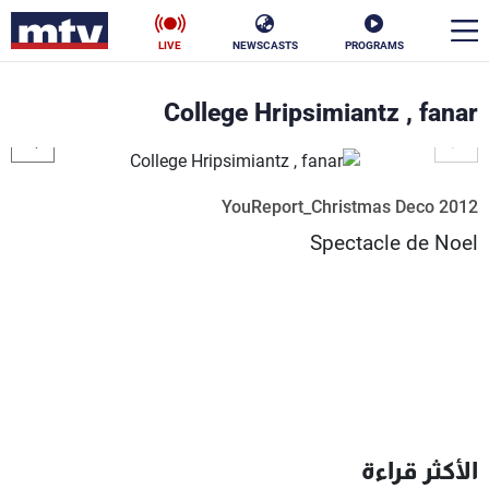
LIVE
NEWSCASTS
PROGRAMS
en
College Hripsimiantz , fanar
الأخبار
سياسة
ناس
YouReport_Christmas Deco 2012
Spectacle de Noel
إقتصاد
فن
منوعات
رياضة
كأس العالم
البرامج
الأكثر قراءة
جدول البرامج