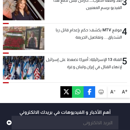
3
بعد واقعة الضرب... كارمن لبس تضع هذا
الفيديو برسم المعنيين
4
موقع MTV يكشف: حكم بإعدام قاتل ريا
الشدياق… وتفاصيل الجريمة
5
القناة 13 الإسرائيليّة: أميركا تضغط على إسرائيل
لإنهاء القتال في إيران ولبنان وغزة
-
+
A
A
أهم الأخبار و الفيديوهات في بريدك الالكتروني