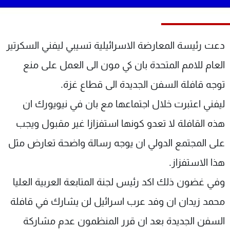
شاهد البرامج
الترددات
دعت رئيسة المعارضة الاسرائيلية تسيبي ليفني السكرتير
عن MTV
وظائف
العام للامم المتحدة بان كي مون الى العمل على منع
الإنـتـاج
تواصل معنا
لاعلاناتكم
شروط الإسـتخدام
توجه قافلة السفن الجديدة الى قطاع غزة.
سياسة الخصوصية
ليفني اعتبرت خلال اجتماعها مع بان في نيويورك ان
هذه القافلة لا تعدو كونها استفزازا غير مقبول ويجب
على المجتمع الدولي ان يوجه رسالة واضحة تعارض مثل
هذا الاستفزاز.
وفي غضون ذلك اكد رئيس لجنة المتابعة العربية العليا
محمد زيدان ان وفد عرب اسرائيل لن يشارك في قافلة
السفن الجديدة بعد ان قرر المنظمون عدم مشاركة