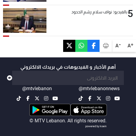
5
بالفيديو: نواف سلام رسّم الحدود
-
+
A
A
أهم الأخبار و الفيديوهات في بريدك الالكتروني
@mtvlebanon
@mtvlebanonnews
© MTV Lebanon. All rights reserved.
powered by koein