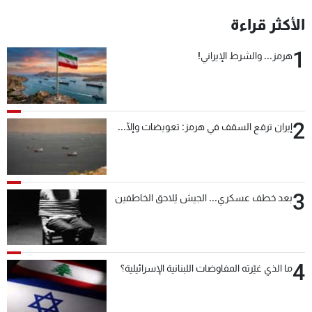
شاهد البرامج
الأكثر قراءة
الترددات
1
هرمز... والشرط الإيراني!
عن MTV
وظائف
الإنـتـاج
تواصل معنا
لاعلاناتكم
شروط الإسـتخدام
2
سياسة الخصوصية
إيران ترفع السقف في هرمز: تعويضات وإلّا...
3
بعد خطف عسكري... الجيش يُلاحق الخاطفين
4
ما الذي غيّرته المفاوضات اللبنانية الإسرائيلية؟