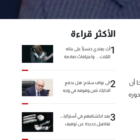
الأكثر قراءة
1
أبٌ يعتدي جنسيّاً على بناته
الثلاث… واعترافاتٌ صادمة
2
ا أن
الى نواف سلام: هل يدفع
الحايك ثمن وقوفه في وجه
 "8 آذار" عن قرب صدوره
خيّاط؟
3
بعد انكشافهم في أستراليا...
تفاصيل جديدة عن توقيف
"شبكة الكوكايين"