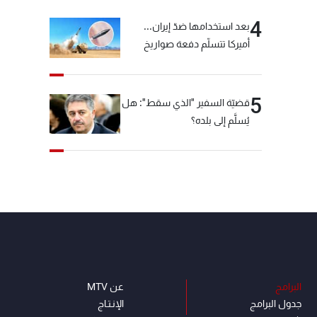
4
بعد استخدامها ضدّ إيران...
أميركا تتسلّم دفعة صواريخ
كبيرة!
5
قضيّة السفير "الذي سقط": هل
يُسلَّم إلى بلده؟
البرامج
عن MTV
جدول البرامج
الإنـتـاج