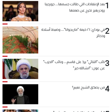
1
بعد الإنتقادات التي طالت جسمها... جورجينا
شاهد البرامج
رودريغيز تخرج عن صمتها
الترددات
2
عن MTV
وظائف
في بوداي: ١٦ خيمة "ماريجوانا"... وضبط أسلحة
الإنـتـاج
تواصل معنا
وذخائر
لاعلاناتكم
شروط الإسـتخدام
سياسة الخصوصية
3
نائب "الثنائي" يردّ على قاسم... ونائب "الحزب"
عن عون: "انشالله خير"
4
من يصدّق الشيخ نعيم؟