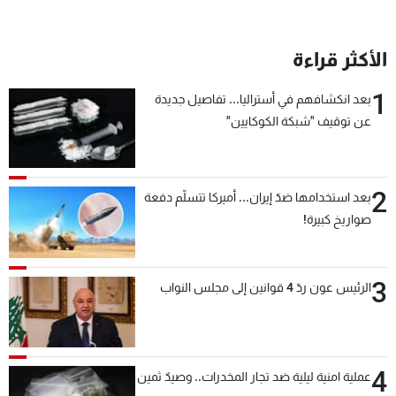
شاهد البرامج
الترددات
الأكثر قراءة
1
بعد انكشافهم في أستراليا... تفاصيل جديدة
عن MTV
وظائف
الإنـتـاج
تواصل معنا
عن توقيف "شبكة الكوكايين"
لاعلاناتكم
شروط الإسـتخدام
سياسة الخصوصية
2
بعد استخدامها ضدّ إيران... أميركا تتسلّم دفعة
صواريخ كبيرة!
3
الرئيس عون ردّ 4 قوانين إلى مجلس النواب
4
عملية امنية ليلية ضد تجار المخدرات.. وصيدٌ ثمين