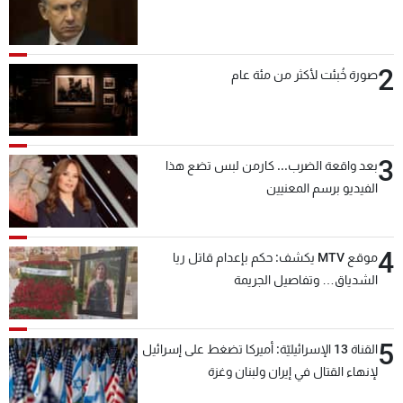
2
صورة خُبئت لأكثر من مئة عام
3
بعد واقعة الضرب... كارمن لبس تضع هذا
الفيديو برسم المعنيين
4
موقع MTV يكشف: حكم بإعدام قاتل ريا
الشدياق… وتفاصيل الجريمة
5
القناة 13 الإسرائيليّة: أميركا تضغط على إسرائيل
لإنهاء القتال في إيران ولبنان وغزة