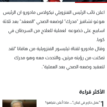
شاهد البرامج
الترددات
اعلن نائب الرئيس الفنزويلي نيكولاس مادورو ان الرئيس
هوغو تشافيز "مدرك" لوضعه الصحي "المعقد" بعد ثلاثة
عن MTV
وظائف
اسابيع على خضوعه لعملية للعلاج من السرطان في
الإنـتـاج
تواصل معنا
لاعلاناتكم
شروط الإسـتخدام
كوبا.
سياسة الخصوصية
وقال مادورو لقناة تيليسور الفنزويلية من هافانا "لقد
تمكنت من رؤيته مرتين، والتحدث معه وهو مدرك
لتعقيد وضعه الصحي بعد العملية".
الأكثر قراءة
1
"عمل حازم في لبنان"... ماذا أعلن نتنياهو؟