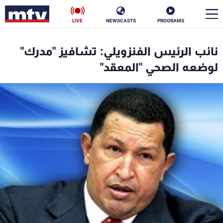
LIVE
NEWSCASTS
PROGRAMS
en
نائب الرئيس الفنزويلي: تشافيز "مدرك"
الأخبار
لوضعه الصحي "المعقد"
سياسة
ناس
إقتصاد
فن
منوعات
رياضة
كأس العالم
البرامج
جدول البرامج