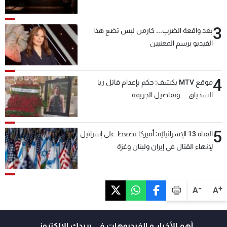
3
بعد واقعة الضرب... كارمن لبس تضع هذا
الفيديو برسم المعنيين
4
موقع MTV يكشف: حكم بإعدام قاتل ريا
الشدياق… وتفاصيل الجريمة
5
القناة 13 الإسرائيليّة: أميركا تضغط على إسرائيل
لإنهاء القتال في إيران ولبنان وغزة
-
+
A
A
أهم الأخبار و الفيديوهات في بريدك الالكتروني