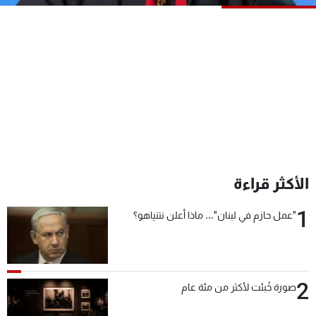
شاهد البرامج
الترددات
عن MTV
وظائف
الإنـتـاج
تواصل معنا
لاعلاناتكم
شروط الإسـتخدام
سياسة الخصوصية
الأكثر قراءة
1
"عمل حازم في لبنان"... ماذا أعلن نتنياهو؟
2
صورة خُبئت لأكثر من مئة عام