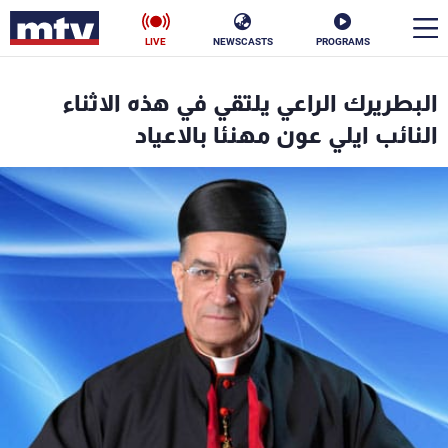
LIVE
NEWSCASTS
PROGRAMS
en
البطريرك الراعي يلتقي في هذه الاثناء
الأخبار
النائب ايلي عون مهنئا بالاعياد
سياسة
ناس
إقتصاد
فن
منوعات
رياضة
كأس العالم
البرامج
جدول البرامج