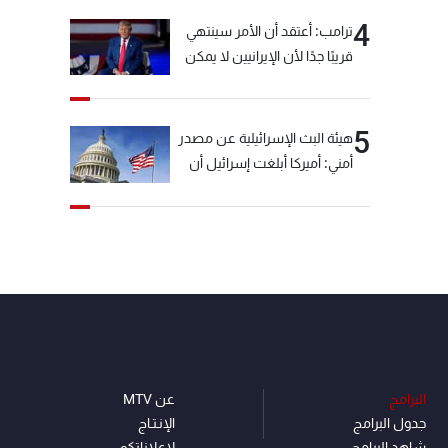
4
ترامب: أعتقد أن الأمر سينتهي
قريبًا جدًا لأن الإيرانيين لا يمكن
أن يستمروا على هذا الحال
5
هيئة البث الإسرائيلية عن مصدر
أمني: أميركا أبلغت إسرائيل أن
"حزب الله" لم يخرق وقف إطلاق
النار أمس في مجدل زون
وطلبت منها عدم التصعيد
خشية أن يؤثر ذلك على
مفاوضات روما
البرامج
عن MTV
جدول البرامج
الإنـتـاج
شاهد البرامج
لاعلاناتكم