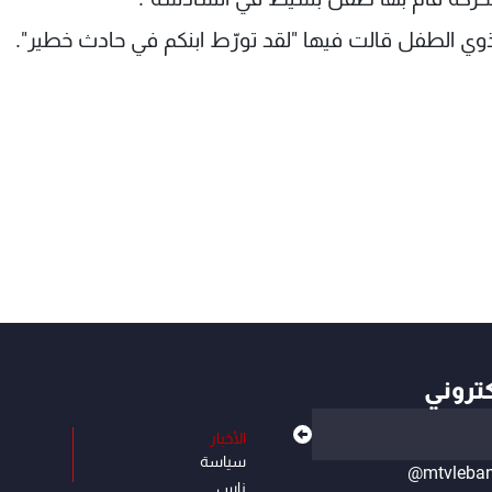
ذوي الطفل قالت فيها "لقد تورّط ابنكم في حادث خطير".
كتروني
الأخبار
سياسة
@mtvleba
ناس