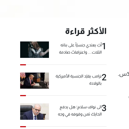
الأكثر قراءة
1
أبٌ يعتدي جنسيّاً على بناته
الثلاث… واعترافاتٌ صادمة
دّس.
2
ترامب يقيّد الجنسية الأميركية
بالولادة
3
الى نواف سلام: هل يدفع
الحايك ثمن وقوفه في وجه
خيّاط؟