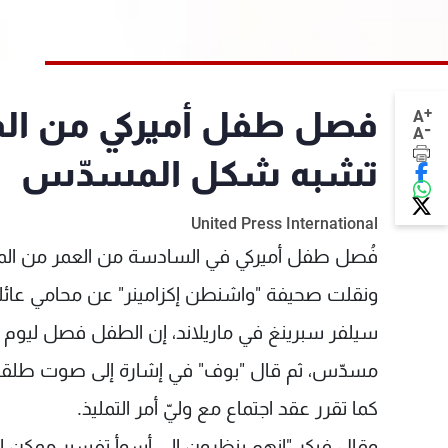
+
فصل طفل أميركي من المد
A
-
A
تشبه شكل المسدّس
United Press International
فُصل طفل أميركي في السادسة من العمر من المد
ونقلت صحيفة "واشنطن إكزامينر" عن محامي عائلة 
سيلفر سبرينغ في ماريلاند، إن الطفل فصل ليوم
مسدّس، ثم قال "بوف" في إشارة إلى صوت طلقة 
كما تقرر عقد اجتماع مع وليّ أمر التمليذ.
وقال فيكر "إنهم ينظرون إلى أسوأ تفسير ممكن 