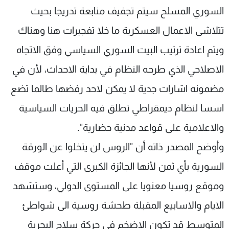
السوري المسلح سيتم تجفيف منابعة تدريجا بحيث
شاهد البرامج
الترددات
تتلاشى الاعمال العسكرية ما خلا تفجيرات هنا وهناك
ويتم اعادة ترتيب البيت السوري السياسي وفق الاتجاه
عن MTV
وظائف
الاصلاحي الذي طرحه النظام في بداية الاحداث، لأن في
الإنـتـاج
تواصل معنا
لاعلاناتكم
شروط الإسـتخدام
مضمونه اشارات جدية لا يمكن لاحد رفضها طالما تضع
سياسة الخصوصية
اسسا لنظام ديمقراطي تطلق فيه الحريات السياسية
والاعلامية على قواعد مدنية حضارية".
وأوضح المصدر ذاته أن "الروس لن يتخلوا عن الورقة
السورية بأي ثمن لأنها الجائزة الكبرى التي أعلت موقف
وموقع روسيا معنويا على المستوى الدولي، وستشهد
الايام والاسابيع المقبلة طحشة روسية الى شواطئ
المتوسط قد تكون الاضخم في حركة سلاح البحرية