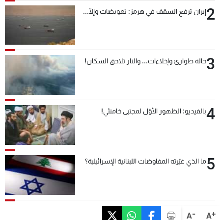
2
إيران ترفع السقف في هرمز: تعويضات وإلّا...
3
حالة طوارئ وإخلاءات... والنار تلاحق السكان!
4
بالفيديو: الظهور الأوّل لمجتبى خامنئي!
5
ما الذي غيّرته المفاوضات اللبنانية الإسرائيلية؟
-
+
A
A