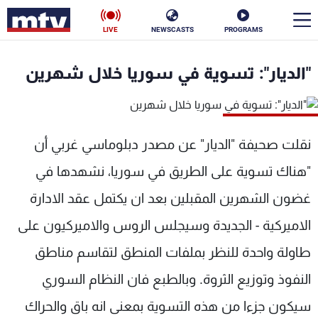
LIVE
NEWSCASTS
PROGRAMS
en
"الديار": تسوية في سوريا خلال شهرين
الأخبار
سياسة
ناس
نقلت صحيفة "الديار" عن مصدر دبلوماسي غربي أن
إقتصاد
فن
"هناك تسوية على الطريق في سوريا، نشهدها في
منوعات
رياضة
غضون الشهرين المقبلين بعد ان يكتمل عقد الادارة
الاميركية - الجديدة وسيجلس الروس والاميركيون على
كأس العالم
طاولة واحدة للنظر بملفات المنطق لتقاسم مناطق
النفوذ وتوزيع الثروة. وبالطبع فان النظام السوري
البرامج
سيكون جزءا من هذه التسوية بمعنى انه باق والحراك
جدول البرامج