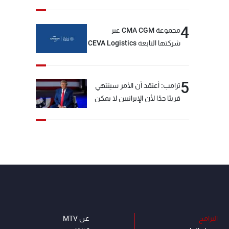
4
مجموعة CMA CGM عبر
شركتها التابعة CEVA Logistics
تُنجز الاستحواذ على مجموعة
فتّال
5
ترامب: أعتقد أن الأمر سينتهي
قريبًا جدًا لأن الإيرانيين لا يمكن
أن يستمروا على هذا الحال
البرامج
عن MTV