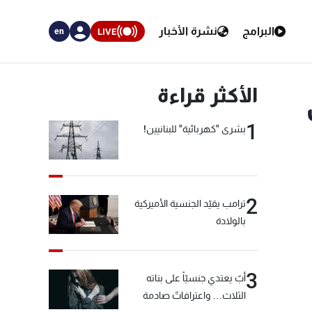
البرامج
نشرة الأخبار
LIVE
en
الأكثر قراءة
1
بشرى "كهربائية" للبنانيين!
2
ترامب يقيّد الجنسية الأميركية
بالولادة
3
أبٌ يعتدي جنسيّاً على بناته
الثلاث… واعترافاتٌ صادمة