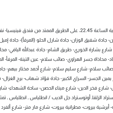
منع وقوف السيارات اعتبارا من الساعة 6.00 ولغاية الساعة 22.45، على الطريق الممتد من فندق فينيسيا-
 جادة شفيق الوزان- جادة شارل الحلو (المرفأ)- جادة إميل
ارع بشارة الخوري- طريق الشام- جادة عبدالله اليافي- محاذ
- محاذاة جسر الهراوي- صائب سلام- عين التينة- المرفأ- الم
صائب سلام- شارع سليم سلام- شارع أحمد مختار بيهم- جاد
ر يمين الجسر- السراي الكبير- جادة فؤاد شهاب- برج الغزال- 
 شارع فخر الدين- شارع ميناء الحصن- ساحة الشهداء- شار
ستراد الزلقاـ أوتوستراد جل الديب / انطلياس ـ انطلياس ـ تمث
أبرشية بيروت- مطرانية بيروت- شارع مار متر- شارع ألفرد