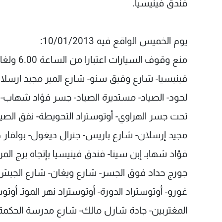
فندق فينيسيا.
يوم الخميس الواقع فيه 10/01/2013:
فينيسيا- شارع وفيق سنو- شارع المير مجيد ارسلان-
لحود- الصياد- مستديرة الصياد- جسر فؤاد شهاب- ش
تحت جسر الهراوي- أوتوستراد التحويطة- نفق الصياد
مجيد إرسلان- شارع باريس- جنرال ديغول- بولفار 
فؤاد شهابـ إبن سينا- فندق فينيسيا بإتجاه برج الم
جورج حداد فوق الجسر- شارع ويغان- شارع الجيش-
غورو- أوتوستراد الدورة- أوتوستراد نهر الموتـ أوتو
المغتربين- جادة شارل مالك- شارع مدرسة الحكمة- 