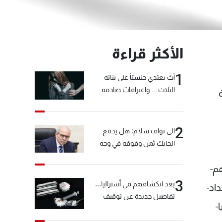
الأكثر قراءة
1
أبٌ يعتدي جنسيّاً على بناته
الثلاث… واعترافاتٌ صادمة
2
الى نواف سلام: هل يدفع
الحايك ثمن وقوفه في وجه
خيّاط؟
م-
3
بعد انكشافهم في أستراليا...
اد-
تفاصيل جديدة عن توقيف
-
"شبكة الكوكايين"