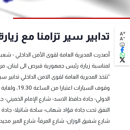
+
تدابير سير تزامنا مع زيا
A
-
A
أصدرت المديرية العامة لقوى الأمن الداخلي - شعبة 
لمناسبة زيارة رئيس جمهورية قبرص الى لبنان، من تاريخ 09/01/2013، ولغاية 11 منه، وجاء
الدولي- جادة حافظ الاسد- شارع الإمام الخميني-
النفق تحت جادة فؤاد شهاب- ساحة شاتيلا- جادة حم
شارع شفيق الوزان- شارع المرفأ- شارع المير مجيد