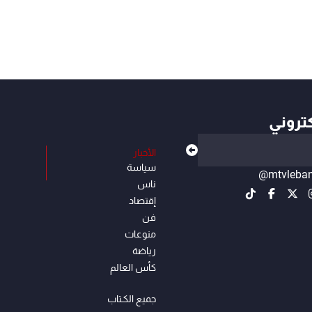
كتروني
الأخبار
سياسة
@mtvleba
ناس
إقتصاد
فن
منوعات
رياضة
كأس العالم
جميع الكـتاب