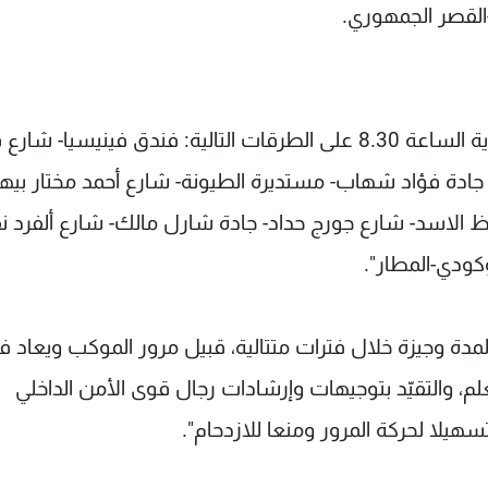
القصر الجمهوري.
منع وقوف السيارات اعتبارا من الساعة 5.00 ولغاية الساعة 8.30 على الطرقات التالية: فندق فينيسيا- 
 جادة فؤاد شهاب- مستديرة الطيونة- شارع أحمد مختار بيه
الاسد- شارع جورج حداد- جادة شارل مالك- شارع ألفرد 
كودي-المطار".
ة وجيزة خلال فترات متتالية، قبيل مرور الموكب ويعاد ف
لم، والتقيّد بتوجيهات وإرشادات رجال قوى الأمن الداخلي
هيلا لحركة المرور ومنعا للازدحام".