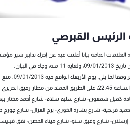
رة الرئيس القبرصي
العلاقات العامة بيانا أعلنت فيه عن إجراء تدابير سير مؤقتة
 في البيان:
"تتخذ المديرية العامة لقوى الامن الداخلي تدابير سير وفقا لما يلي: يوم الأربعاء الواقع فيه 09/01/2013: منع
وقوف السيارات اعتبارا من الساعة 19.30، ولغاية الساعة 22.45، على الطريق الممتد من مطار رفيق الحريري
 جادة كميل شمعون- شارع سليم سلام- شارع أحمد مختار بيه
يد فرنجية- شارع بشارة الخوري- برج الغزال- شارع جورج حد
 إرسلان- شارع وفيق سنو- شارع ميناء الحصن- نفق فينيسيا