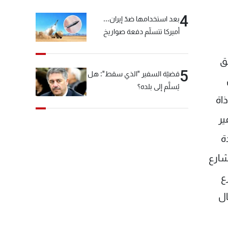
4
بعد استخدامها ضدّ إيران...
أميركا تتسلّم دفعة صواريخ
كبيرة!
 نفق
5
قضيّة السفير "الذي سقط": هل
يُسلَّم إلى بلده؟
اة
ير
ة
شارع
ع
ال