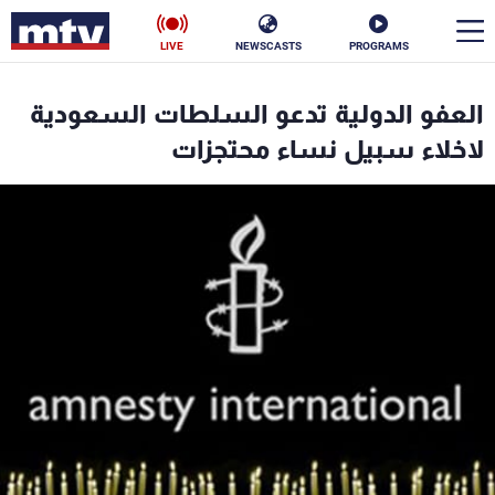
LIVE
NEWSCASTS
PROGRAMS
en
العفو الدولية تدعو السلطات السعودية
الأخبار
لاخلاء سبيل نساء محتجزات
سياسة
ناس
إقتصاد
فن
منوعات
رياضة
كأس العالم
البرامج
جدول البرامج