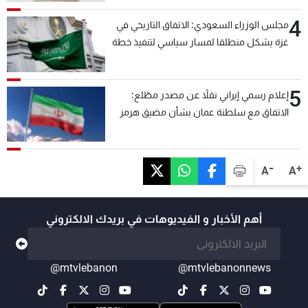
4
مجلس الوزراء السعودي: الاتفاق التاريخي في
غزة يشكل منطلقا لمسار سياسي لتنفيذ خطة
السلام
5
إعلام رسمي إيراني نقلاً عن مصدر مطّلع:
الاتفاق مع سلطنة عمان بشأن مضيق هرمز
سيتأجل ما دامت أميركا تهدد إيران
-
+
A
A
أهم الأخبار و الفيديوهات في بريدك الالكتروني
@mtvlebanon
@mtvlebanonnews