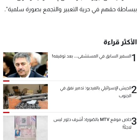
ببساطة حقهم في حرية التعبير والتجمع بصورة سلمية".
الأكثر قراءة
1
السفير السابق في المستشفى... بعد توقيفه!
2
الجيش الإسرائيلي بالفيديو: تدمير نفق في
الجنوب
3
خاص موقع MTV بالصّورة: أشرف دبّور ليس
لاجئاً!