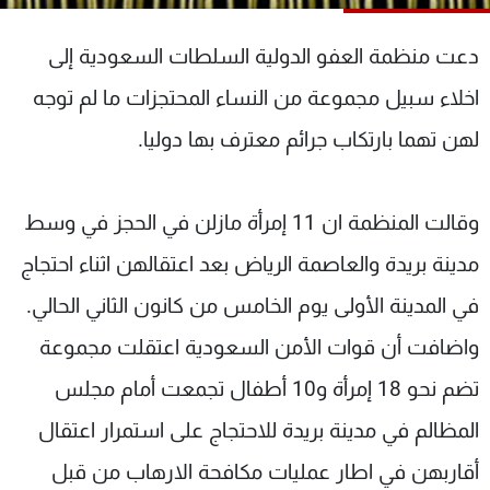
شاهد البرامج
الترددات
دعت منظمة العفو الدولية السلطات السعودية إلى
اخلاء سبيل مجموعة من النساء المحتجزات ما لم توجه
عن MTV
وظائف
لهن تهما بارتكاب جرائم معترف بها دوليا.
الإنـتـاج
تواصل معنا
لاعلاناتكم
شروط الإسـتخدام
سياسة الخصوصية
وقالت المنظمة ان 11 إمرأة مازلن في الحجز في وسط
مدينة بريدة والعاصمة الرياض بعد اعتقالهن اثناء احتجاج
في المدينة الأولى يوم الخامس من كانون الثاني الحالي.
واضافت أن قوات الأمن السعودية اعتقلت مجموعة
تضم نحو 18 إمرأة و10 أطفال تجمعت أمام مجلس
المظالم في مدينة بريدة للاحتجاج على استمرار اعتقال
أقاربهن في اطار عمليات مكافحة الارهاب من قبل