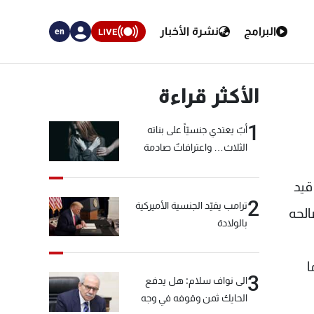
البرامج
نشرة الأخبار
LIVE
en
الأكثر قراءة
1
أبٌ يعتدي جنسيّاً على بناته
الثلاث… واعترافاتٌ صادمة
قيد
2
ترامب يقيّد الجنسية الأميركية
الحه
بالولادة
ا
3
الى نواف سلام: هل يدفع
الحايك ثمن وقوفه في وجه