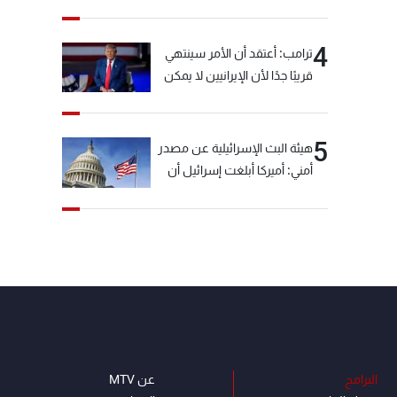
خيّاط؟
4
ترامب: أعتقد أن الأمر سينتهي
قريبًا جدًا لأن الإيرانيين لا يمكن
أن يستمروا على هذا الحال
5
هيئة البث الإسرائيلية عن مصدر
أمني: أميركا أبلغت إسرائيل أن
"حزب الله" لم يخرق وقف إطلاق
النار أمس في مجدل زون
وطلبت منها عدم التصعيد
خشية أن يؤثر ذلك على
مفاوضات روما
البرامج
عن MTV