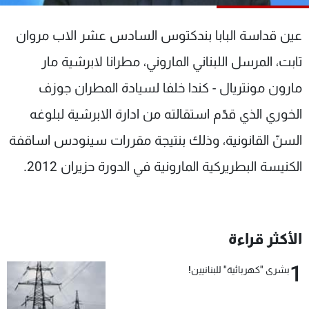
شاهد البرامج
الترددات
عين قداسة البابا بندكتوس السادس عشر الاب مروان
تابت، المرسل اللبناني الماروني، مطرانا لابرشية مار
عن MTV
وظائف
مارون مونتريال - كندا خلفا لسيادة المطران جوزف
الإنـتـاج
تواصل معنا
لاعلاناتكم
شروط الإسـتخدام
الخوري الذي قدّم استقالته من ادارة الابرشية لبلوغه
سياسة الخصوصية
السنّ القانونية، وذلك بنتيجة مقررات سينودس اساقفة
الكنيسة البطريركية المارونية في الدورة حزيران 2012.
الأكثر قراءة
1
بشرى "كهربائية" للبنانيين!