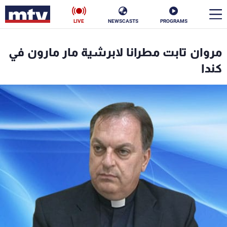
LIVE
NEWSCASTS
PROGRAMS
en
مروان تابت مطرانا لابرشية مار مارون في
الأخبار
كندا
سياسة
ناس
إقتصاد
فن
منوعات
رياضة
كأس العالم
البرامج
جدول البرامج