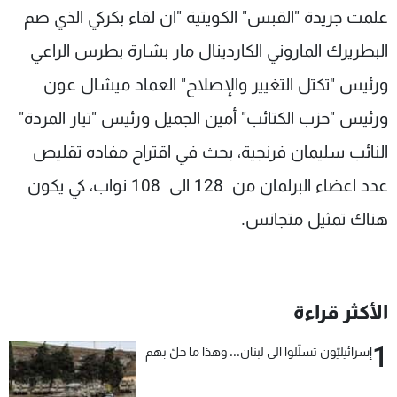
علمت جريدة "القبس" الكويتية "ان لقاء بكركي الذي ضم
شاهد البرامج
الترددات
البطريرك الماروني الكاردينال مار بشارة بطرس الراعي
ورئيس "تكتل التغيير والإصلاح" العماد ميشال عون
عن MTV
وظائف
ورئيس "حزب الكتائب" أمين الجميل ورئيس "تيار المردة"
الإنـتـاج
تواصل معنا
لاعلاناتكم
شروط الإسـتخدام
النائب سليمان فرنجية، بحث في اقتراح مفاده تقليص
سياسة الخصوصية
عدد اعضاء البرلمان من 128 الى 108 نواب، كي يكون
هناك تمثيل متجانس.
الأكثر قراءة
1
إسرائيليّون تسلّلوا الى لبنان... وهذا ما حلّ بهم