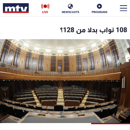
LIVE
NEWSCASTS
PROGRAMS
en
108 نواب بدلا من 128؟
الأخبار
سياسة
ناس
إقتصاد
فن
منوعات
رياضة
كأس العالم
البرامج
جدول البرامج