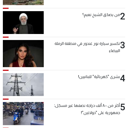
2
من يصدّق الشيخ نعيم؟
3
تكسير سيارة نور غندور في منطقة الرملة
البيضاء
4
بشرى "كهربائية" للبنانيين!
5
أكثر من ٨٠٠ ألف دراجة نصفها غير مسجّل:
جمهورية على "دولابَين"!