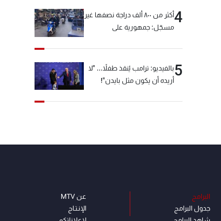
4
أكثر من ٨٠٠ ألف دراجة نصفها غير
مسجّل: جمهورية على
"دولابَين"!
5
بالفيديو: ترامب يُنقذ طفلاً... "لا
أريده أن يكون مثل بايدن"!
البرامج
عن MTV
جدول البرامج
الإنـتـاج
شاهد البرامج
لاعلاناتكم