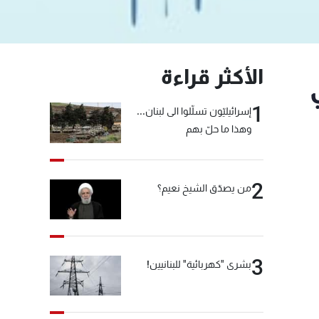
الأكثر قراءة
1
إسرائيليّون تسلّلوا الى لبنان...
وهذا ما حلّ بهم
2
من يصدّق الشيخ نعيم؟
3
بشرى "كهربائية" للبنانيين!