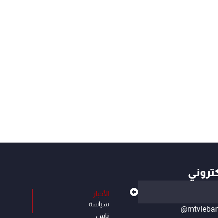
كتروني
الأخبار
سياسة
@mtvleba
ناس