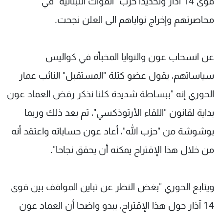
قوى 14 آذار وتحديدا حزب "القوات اللبنانية" في
محاصرتهم وإخراج نواياهم الى العلن نجحت.
عن انسحاب عون والنوايا المخبأة في كواليس
سياساتهم، يقول عضو كتلة "المستقبل" النائب عمار
الحوري إنه "ببساطة شديدة كلنا نذكر رفض العماد عون
بداية لقانون "اللقاء الأرثوذكسي"، ثم بعد ذلك وربما
بوشوشة من "حزب الله"، أعاد عون حساباته واعتقد أنه
من خلال هذا الإقتراح يمكنه أن يحقق نجاحا".
ويتابع الحوري "بغض النظر عن تباين المواقف بين قوى
14 آذار حول هذا الإقتراح، يبدو واضحا أن العماد عون