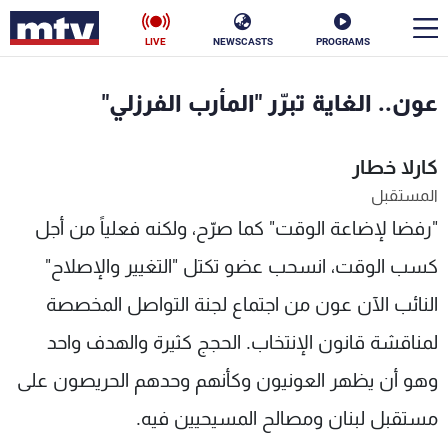
LIVE
NEWSCASTS
PROGRAMS
en
عون.. الغاية تبرّر "المأرب الفرزلي"
الأخبار
كارلا خطار
سياسة
ناس
المستقبل
"رفضا لإضاعة الوقت" كما صرّح، ولكنه فعلياً من أجل
إقتصاد
فن
كسب الوقت، انسحب عضو تكتل "التغيير والإصلاح"
منوعات
رياضة
النائب الآن عون من اجتماع لجنة التواصل المخصصة
كأس العالم
لمناقشة قانون الإنتخاب. الحجج كثيرة والهدف واحد
وهو أن يظهر العونيون وكأنهم وحدهم الحريصون على
البرامج
مستقبل لبنان ومصالح المسيحيين فيه.
جدول البرامج