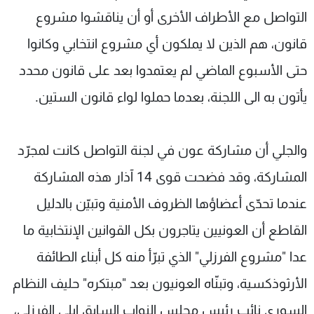
التواصل مع الأطراف الأخرى أو أن يناقشوا مشروع
قانون، هم الذين لا يملكون أي مشروع انتخابي وكانوا
حتى الأسبوع الماضي لم يعتمدوا بعد على قانون محدد
يأتون به الى اللجنة، بعدما حملوا لواء قانون الستين.
والجلي أن مشاركة عون في لجنة التواصل كانت لمجرّد
المشاركة، وقد فضحت قوى 14 آذار هذه المشاركة
عندما تحدّى أعضاؤها الظروف الأمنية وتبيّن بالدليل
القاطع أن العونيين يتاجرون بكل القوانين الإنتخابية ما
عدا "مشروع الفرزلي" الذي تبرّأ منه كل أبناء الطائفة
الأرثوذكسية، وتبنّاه العونيون بعد "مبتكره" حليف النظام
السوري نائب رئيس مجلس النواب السابق إيلي الفرزلي،