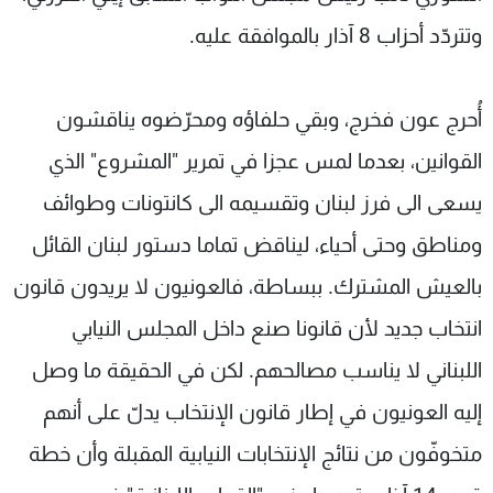
وتتردّد أحزاب 8 آذار بالموافقة عليه.
أُحرج عون فخرج، وبقي حلفاؤه ومحرّضوه يناقشون
القوانين، بعدما لمس عجزا في تمرير "المشروع" الذي
يسعى الى فرز لبنان وتقسيمه الى كانتونات وطوائف
ومناطق وحتى أحياء، ليناقض تماما دستور لبنان القائل
بالعيش المشترك. ببساطة، فالعونيون لا يريدون قانون
انتخاب جديد لأن قانونا صنع داخل المجلس النيابي
اللبناني لا يناسب مصالحهم. لكن في الحقيقة ما وصل
إليه العونيون في إطار قانون الإنتخاب يدلّ على أنهم
متخوفّون من نتائج الإنتخابات النيابية المقبلة وأن خطة