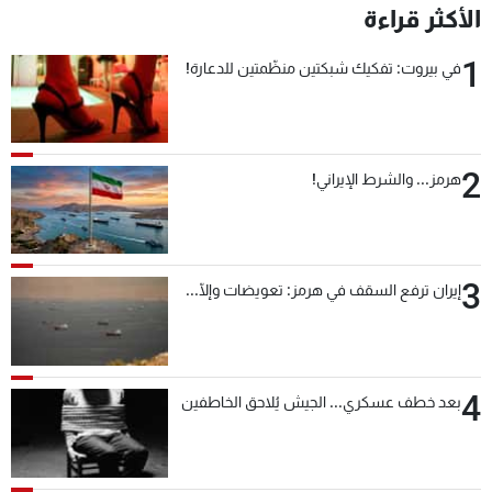
الأكثر قراءة
1
في بيروت: تفكيك شبكتين منظّمتين للدعارة!
2
هرمز... والشرط الإيراني!
3
إيران ترفع السقف في هرمز: تعويضات وإلّا...
4
بعد خطف عسكري... الجيش يُلاحق الخاطفين