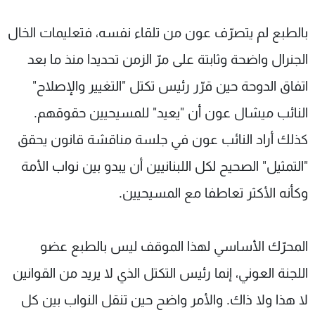
شاهد البرامج
بالطبع لم يتصرّف عون من تلقاء نفسه، فتعليمات الخال
الترددات
الجنرال واضحة وثابتة على مرّ الزمن تحديدا منذ ما بعد
عن MTV
وظائف
اتفاق الدوحة حين قرّر رئيس تكتل "التغيير والإصلاح"
الإنـتـاج
تواصل معنا
لاعلاناتكم
شروط الإسـتخدام
النائب ميشال عون أن "يعيد" للمسيحيين حقوقهم.
سياسة الخصوصية
كذلك أراد النائب عون في جلسة مناقشة قانون يحقق
"التمثيل" الصحيح لكل اللبنانيين أن يبدو بين نواب الأمة
وكأنه الأكثر تعاطفا مع المسيحيين.
المحرّك الأساسي لهذا الموقف ليس بالطبع عضو
اللجنة العوني، إنما رئيس التكتل الذي لا يريد من القوانين
لا هذا ولا ذاك. والأمر واضح حين تنقل النواب بين كل