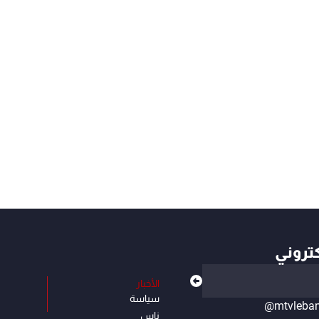
كتروني
الأخبار
سياسة
@mtvleba
ناس