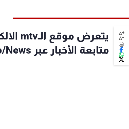
+
يتعرض م
A
-
A
متابعة الأخبار عبر w1.mtv.com.lb/News