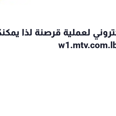
وقع الـmtv الالكتروني لعملية قرصنة لذا يمك