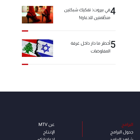
4
في بيروت: تفكيك شبكتين
منظّمتين للدعارة!
5
أخطر ما دار داخل غرفة
المفاوضات
البرامج
عن MTV
جدول البرامج
الإنـتـاج
شاهد البرامج
لاعلاناتكم