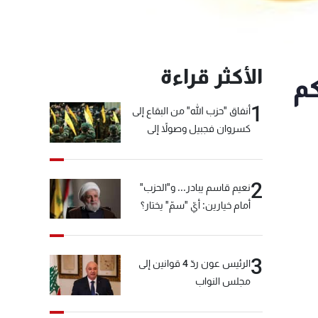
الأكثر قراءة
نكم
1
أنفاق "حزب الله" من البقاع إلى
كسروان فجبيل وصولاً إلى
المختارة... التفاصيل في نشرة
الأخبار بعد قليل
2
نعيم قاسم يبادر... و"الحزب"
أمام خيارين: أيّ "سمّ" يختار؟
3
الرئيس عون ردّ 4 قوانين إلى
مجلس النواب