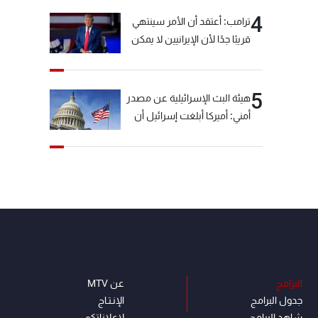
4
ترامب: أعتقد أن الأمر سينتهي
قريبًا جدًا لأن الإيرانيين لا يمكن
أن يستمروا على هذا الحال
5
هيئة البث الإسرائيلية عن مصدر
أمني: أميركا أبلغت إسرائيل أن
"حزب الله" لم يخرق وقف إطلاق
النار أمس في مجدل زون
وطلبت منها عدم التصعيد
خشية أن يؤثر ذلك على
مفاوضات روما
البرامج
عن MTV
جدول البرامج
الإنـتـاج
شاهد البرامج
لاعلاناتكم