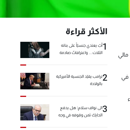
الأكثر قراءة
1
أبٌ يعتدي جنسيّاً على بناته
الثلاث… واعترافاتٌ صادمة
مالي
2
ا في
ترامب يقيّد الجنسية الأميركية
بالولادة
3
الى نواف سلام: هل يدفع
الحايك ثمن وقوفه في وجه
خيّاط؟