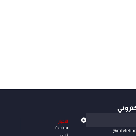
كتروني
الأخبار
سياسة
@mtvleba
ناس