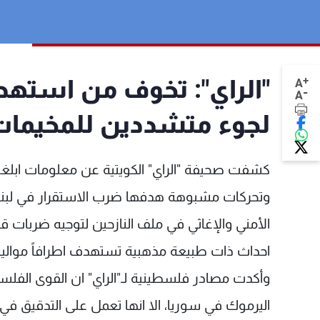
+
"الراي": تخوف من استهد
A
-
A
لجوء متشددين للمخيمات
كشفت صحيفة "الراي" الكويتية عن معلومات ابلغ
وتحركات مشبوهة هدفها ضرب الاستقرار في لبنان 
الأمني والإغاثي في ملف النازحين لتوجيه ضربات ق
احداث ذات طبيعة مذهبية تستهدف اطرافاً موالية
وأكدت مصادر فلسطينية لـ"الراي" ان القوى الفلس
اليرموك في سوريا، الا انها تعمل على التدقيق في