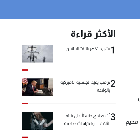
الأكثر قراءة
1
بشرى "كهربائية" للبنانيين!
2
ترامب يقيّد الجنسية الأميركية
بالولادة
3
أبٌ يعتدي جنسيّاً على بناته
 مخيم
الثلاث… واعترافاتٌ صادمة