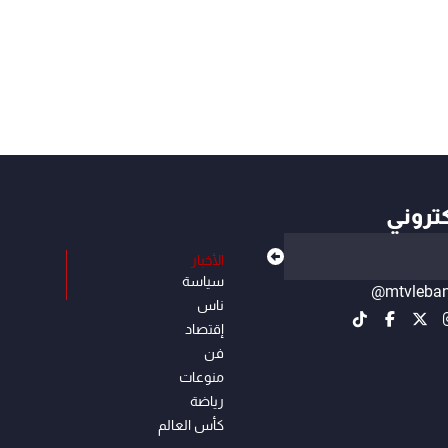
كتروني
الأخبار
سياسة
@mtvleba
ناس
إقتصاد
فن
منوعات
رياضة
كأس العالم