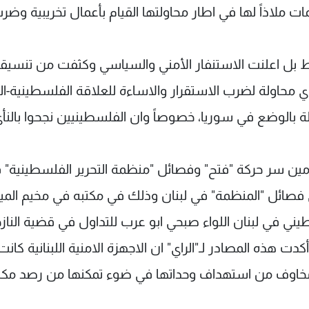
لاذاً لها في اطار محاولتها القيام بأعمال تخريبية وضر
وط بل اعلنت الاستنفار الأمني والسياسي وكثفت من تنسيق
اي محاولة لضرب الاستقرار والاساءة للعلاقة الفلسطينية-اللب
 بالوضع في سوريا، خصوصاً وان الفلسطينيين نجحوا بالنأ
ين سر حركة "فتح" وفصائل "منظمة التحرير الفلسطينية" 
ثلي فصائل "المنظمة" في لبنان وذلك في مكتبه في مخيم المي
ني في لبنان اللواء صبحي ابو عرب للتداول في قضية الناز
 هذه المصادر لـ"الراي" ان الاجهزة الامنية اللبنانية كانت
 مخاوف من استهداف وحداتها في ضوء تمكنها من رصد مكا