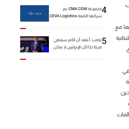
ب
4
مجموعة CMA CGM عبر
شركتها التابعة CEVA Logistics
تُنجز الاستحواذ على مجموعة
ها مع
فتّال
نانية
5
ترامب: أعتقد أن الأمر سينتهي
قريبًا جدًا لأن الإيرانيين لا يمكن
ي
أن يستمروا على هذا الحال
في
ة
حين
لمات