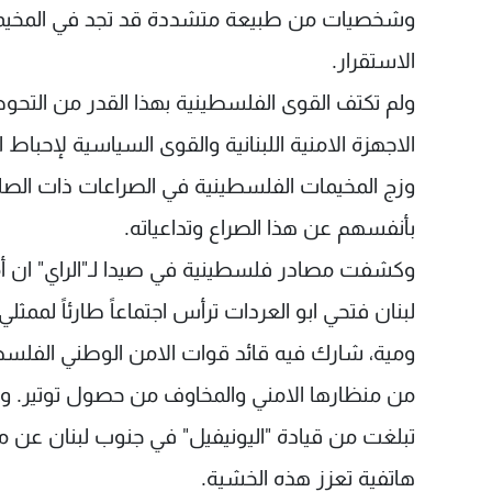
وشخصيات من طبيعة متشددة قد تجد في المخيمات م
الاستقرار.
ولم تكتف القوى الفلسطينية بهذا القدر من التح
الاجهزة الامنية اللبنانية والقوى السياسية لإحباط 
وزج المخيمات الفلسطينية في الصراعات ذات الصلة
بأنفسهم عن هذا الصراع وتداعياته.
وكشفت مصادر فلسطينية في صيدا لـ"الراي" ان أم
لبنان فتحي ابو العردات ترأس اجتماعاً طارئاً لمم
ومية، شارك فيه قائد قوات الامن الوطني الفلسطي
من منظارها الامني والمخاوف من حصول توتير. وأكدت
تبلغت من قيادة "اليونيفيل" في جنوب لبنان عن
هاتفية تعزز هذه الخشية.