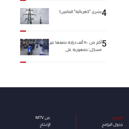
4
بشرى "كهربائية" للبنانيين!
5
أكثر من ٨٠٠ ألف دراجة نصفها غير
مسجّل: جمهورية على
"دولابَين"!
البرامج
عن MTV
جدول البرامج
الإنـتـاج