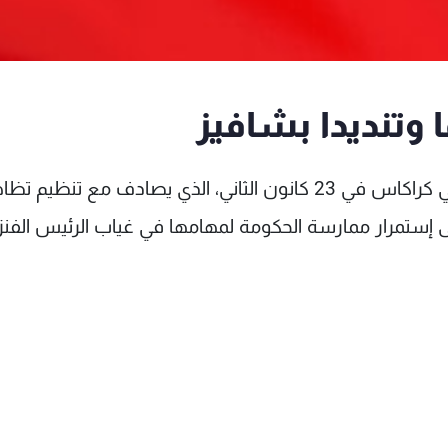
 وتنديدا بشافيز
دعا الحزب الحاكم في فنزويلا أنصاره إلى "التجمع في كراكاس في 23 كانون الثاني، الذي يصادف مع تنظي
ى إستمرار ممارسة الحكومة لمهامها في غياب الرئيس الفنز