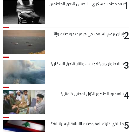
1
بعد خطف عسكري... الجيش يُلاحق الخاطفين
2
إيران ترفع السقف في هرمز: تعويضات وإلّا...
3
حالة طوارئ وإخلاءات... والنار تلاحق السكان!
4
بالفيديو: الظهور الأوّل لمجتبى خامنئي!
5
ما الذي غيّرته المفاوضات اللبنانية الإسرائيلية؟