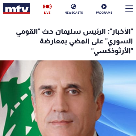
LIVE
NEWSCASTS
PROGRAMS
en
"الأخبار": الرئيس سليمان حث "القومي
الأخبار
السوري" على المضي بمعارضة
"الأرثوذكسي"
سياسة
ناس
إقتصاد
فن
منوعات
رياضة
كأس العالم
البرامج
جدول البرامج