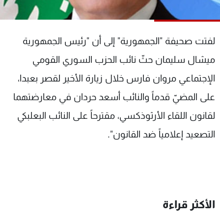
شاهد البرامج
الترددات
لفتت صحيفة "الجمهورية" إلى أن "رئيس الجمهورية
عن MTV
وظائف
ميشال سليمان حثّ نائب الحزب السوري القومي
الإنـتـاج
تواصل معنا
الإجتماعي مروان فارس خلال زيارة الأخير لقصر بعبدا،
لاعلاناتكم
شروط الإسـتخدام
سياسة الخصوصية
على المضيّ قدماً والنائب أسعد حردان في معارضتهما
لقانون اللقاء الأرثوذكسي، مقترحاً على النائب البعلبكي
التصعيد إعلامياً ضد القانون".
الأكثر قراءة