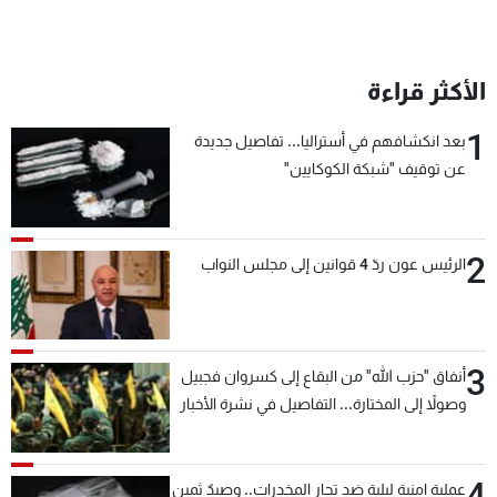
شاهد البرامج
الترددات
الأكثر قراءة
عن MTV
وظائف
1
بعد انكشافهم في أستراليا... تفاصيل جديدة
الإنـتـاج
تواصل معنا
عن توقيف "شبكة الكوكايين"
لاعلاناتكم
شروط الإسـتخدام
سياسة الخصوصية
2
الرئيس عون ردّ 4 قوانين إلى مجلس النواب
3
أنفاق "حزب الله" من البقاع إلى كسروان فجبيل
وصولاً إلى المختارة... التفاصيل في نشرة الأخبار
بعد قليل
4
عملية امنية ليلية ضد تجار المخدرات.. وصيدٌ ثمين