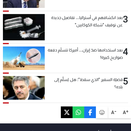
3
بعد انكشافهم في أستراليا... تفاصيل جديدة
عن توقيف "شبكة الكوكايين"
4
بعد استخدامها ضدّ إيران... أميركا تتسلّم دفعة
صواريخ كبيرة!
5
قضيّة السفير "الذي سقط": هل يُسلَّم إلى
بلده؟
-
+
A
A