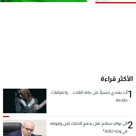
شاهد البرامج
الترددات
عن MTV
وظائف
الإنـتـاج
تواصل معنا
لاعلاناتكم
شروط الإسـتخدام
سياسة الخصوصية
الأكثر قراءة
1
أبٌ يعتدي جنسيّاً على بناته الثلاث… واعترافاتٌ
صادمة
2
الى نواف سلام: هل يدفع الحايك ثمن وقوفه
في وجه خيّاط؟