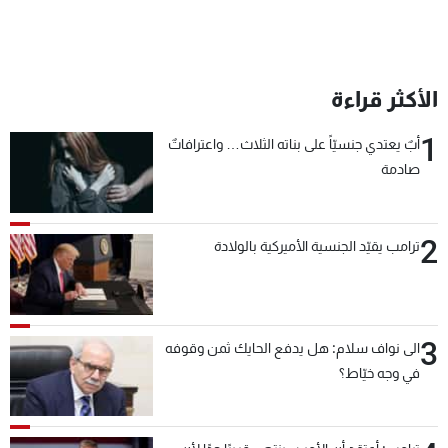
شاهد البرامج
الترددات
الأكثر قراءة
عن MTV
وظائف
الإنـتـاج
تواصل معنا
1
أبٌ يعتدي جنسيّاً على بناته الثلاث… واعترافاتٌ
لاعلاناتكم
شروط الإسـتخدام
صادمة
سياسة الخصوصية
2
ترامب يقيّد الجنسية الأميركية بالولادة
3
الى نواف سلام: هل يدفع الحايك ثمن وقوفه
في وجه خيّاط؟