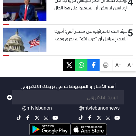
4
ترامب: أعتقد أن الأمر سينتهي قريبًا جدًا لأن
الإيرانيين لا يمكن أن يستمروا على هذا الحال
5
هيئة البث الإسرائيلية عن مصدر أمني: أميركا
أبلغت إسرائيل أن "حزب الله" لم يخرق وقف
إطلاق النار أمس في مجدل زون وطلبت منها
عدم التصعيد خشية أن يؤثر ذلك على مفاوضات
روما
-
+
A
A
أهم الأخبار و الفيديوهات في بريدك الالكتروني
@mtvlebanon
@mtvlebanonnews