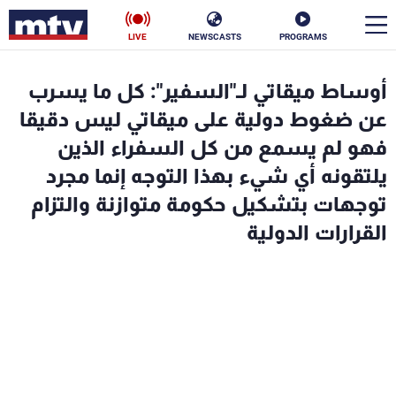
LIVE
NEWSCASTS
PROGRAMS
en
أوساط ميقاتي لـ"السفير": كل ما يسرب
الأخبار
عن ضغوط دولية على ميقاتي ليس دقيقا
فهو لم يسمع من كل السفراء الذين
سياسة
ناس
يلتقونه أي شيء بهذا التوجه إنما مجرد
توجهات بتشكيل حكومة متوازنة والتزام
إقتصاد
فن
القرارات الدولية
منوعات
رياضة
كأس العالم
البرامج
جدول البرامج