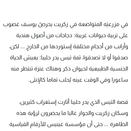
شاهد البرامج
الترددات
في مزرعتِه المتواضعة في زكريت يحرصُ يوسف غصوب
عن MTV
وظائف
على تربية حيوانات غريبة: دجاجات من أصول هندية
الإنـتـاج
تواصل معنا
وأرانب من أحجام مختلفة إستوردها من الخارج ... لكن،
لاعلاناتكم
شروط الإسـتخدام
سياسة الخصوصية
صدقوا أو لا تصدقوا، ثمة تيس يدر حليبا: يعيش الحياة
الجنسية الطبيعية لحيوان ذكر وهناك عنزة تنتظر منه
ساعورا وفي الوقت عينه يُحلب تماما كالإنثى.
قصة التيس الذي يدر حليبا أثارت إستغراب كثيرين،
وسكان زكريت والجوار غالبا ما يحضرون لرؤية هذه
الظاهرة ... حتى أن مؤسسة غينيس للأرقام القياسية