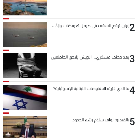
2
إيران ترفع السقف في هرمز: تعويضات وإلّا...
3
بعد خطف عسكري... الجيش يُلاحق الخاطفين
4
ما الذي غيّرته المفاوضات اللبنانية الإسرائيلية؟
5
بالفيديو: نواف سلام رسّم الحدود