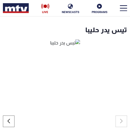
LIVE
NEWSCASTS
PROGRAMS
en
تيس يدر حليبا
الأخبار
سياسة
ناس
إقتصاد
فن
منوعات
رياضة
كأس العالم
البرامج
جدول البرامج