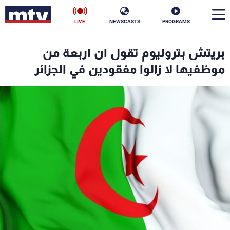
LIVE
NEWSCASTS
PROGRAMS
en
بريتش بتروليوم تقول ان اربعة من
الأخبار
موظفيها لا زالوا مفقودين في الجزائر
سياسة
ناس
إقتصاد
فن
منوعات
رياضة
كأس العالم
البرامج
جدول البرامج