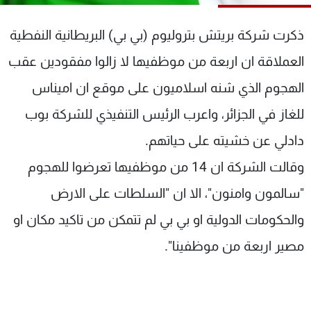
شاهد البرامج
الترددات
ذكرت شركة بريتش بتروليوم (بي بي) البريطانية النفطية
العملاقة ان اربعة من موظفيها لا زالوا مفقودين عقب
عن MTV
وظائف
الهجوم الذي شنه اسلاميون على موقع ان اميناس
الإنـتـاج
تواصل معنا
لاعلاناتكم
شروط الإسـتخدام
للغاز في الجزائر، واعرب الرئيس التنفيذي للشركة بوب
سياسة الخصوصية
دادلي عن خشيته على حياتهم.
وقالت الشركة ان 14 من موظفيها تعرضوا للهجوم
"سالمون وامنون"، الا ان "السلطات على الارض
والحكومات الدولية او بي بي لم تتمكن من تاكيد مكان او
مصير اربعة من موظفينا".