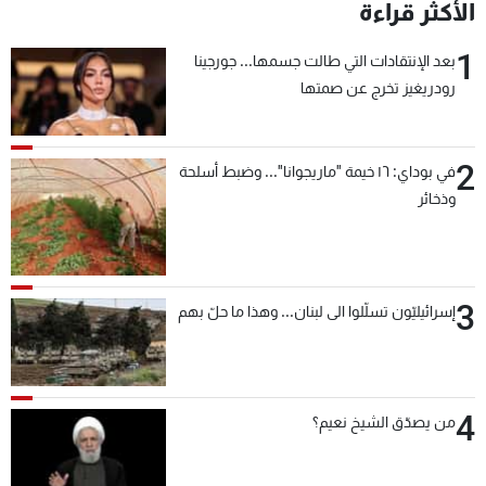
الأكثر قراءة
1
بعد الإنتقادات التي طالت جسمها... جورجينا
رودريغيز تخرج عن صمتها
2
في بوداي: ١٦ خيمة "ماريجوانا"... وضبط أسلحة
وذخائر
3
إسرائيليّون تسلّلوا الى لبنان... وهذا ما حلّ بهم
4
من يصدّق الشيخ نعيم؟