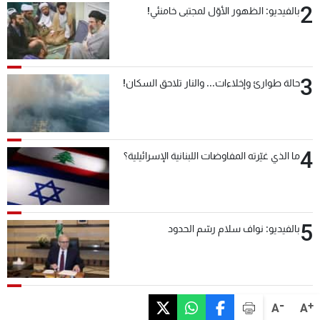
2
بالفيديو: الظهور الأوّل لمجتبى خامنئي!
3
حالة طوارئ وإخلاءات... والنار تلاحق السكان!
4
ما الذي غيّرته المفاوضات اللبنانية الإسرائيلية؟
5
بالفيديو: نواف سلام رسّم الحدود
-
+
A
A