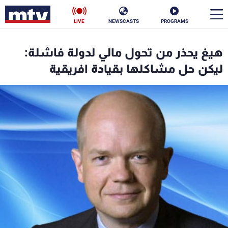
LIVE
NEWSCASTS
PROGRAMS
en
هيغ يحذر من تحول مالي لدولة فاشلة:
الأخبار
ليكن حل مشاكلها بقيادة افريقية
سياسة
ناس
إقتصاد
فن
منوعات
رياضة
كأس العالم
البرامج
جدول البرامج