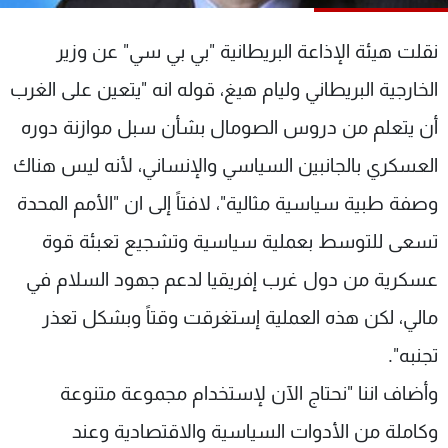
شاهد البرامج
الترددات
نقلت هيئة الإذاعة البريطانية "بي بي سي" عن وزير
الخارجية البريطاني وليام هيغ، قوله انه "يتعين على الغرب
عن MTV
وظائف
أن يتعلم من دروس الصومال بشأن سبل موازنة دوره
الإنـتـاج
تواصل معنا
لاعلاناتكم
شروط الإسـتخدام
العسكري بالجانبين السياسي والإنساني، لأنه ليس هناك
سياسة الخصوصية
وصفة طبية سياسية مثالية"، لافتاً إلى ان "الأمم المحدة
تسعى للتوسط بعملية سياسية وتشجيع تعبئة قوة
عسكرية من دول غرب إفريقيا لدعم جهود السلام في
مالي، لكن هذه العملية إستغرقت وقتاً وبشكل تعذر
تجنبه".
وأضاف اننا "نحتاج الآن لإستخدام مجموعة متنوعة
وكاملة من الأدوات السياسية والاقتصادية وعند