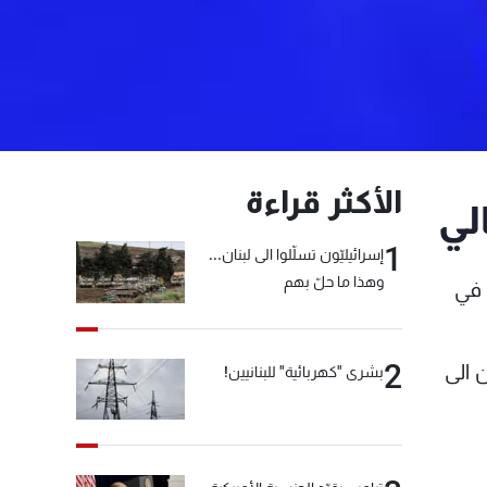
الأكثر قراءة
لي
1
إسرائيليّون تسلّلوا الى لبنان...
وهذا ما حلّ بهم
 في
2
 الى
بشرى "كهربائية" للبنانيين!