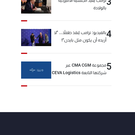
3
ترامب يقيّد الجنسية الأميركية
بالولادة
4
بالفيديو: ترامب يُنقذ طفلاً... "لا
أريده أن يكون مثل بايدن"!
5
مجموعة CMA CGM عبر
شركتها التابعة CEVA Logistics
تُنجز الاستحواذ على مجموعة
فتّال