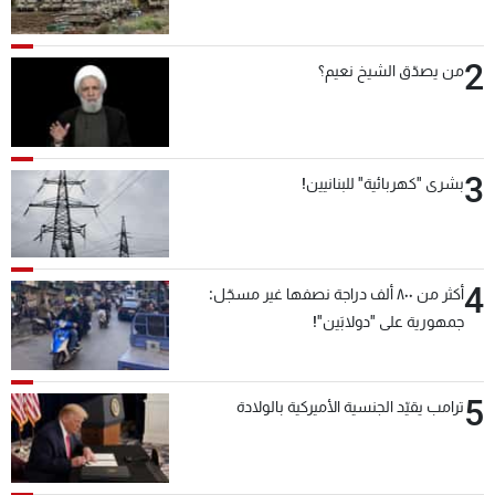
2
من يصدّق الشيخ نعيم؟
3
بشرى "كهربائية" للبنانيين!
4
أكثر من ٨٠٠ ألف دراجة نصفها غير مسجّل:
جمهورية على "دولابَين"!
5
ترامب يقيّد الجنسية الأميركية بالولادة