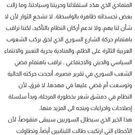
المتمادي الذي هدّد استقلالنا وحريتنا وسيادتنا، وما زالت
بعض تجسداته ظاهرة بالواسطة. لا نشجع الثوار لأن لا
شأن لنا بهم، ولا ندعم أركان النظام بالتأكيد، لكننا نراقب
باهتمام حركة الشارع السوري الذي لحق بركب الشعوب
العربية الثائرة على الظلم، والمنادية بحرية التعبير والانتماء
السياسي والديني والاجتماعي . نراقب باهتمام مضي
الشعب السوري في تقرير مصيره، أنجحت حركته الحالية
وتوسعت أم قضي عليها في مهدها، لا فرق، لأن
النظام في دمشق شعر بخطورة المرحلة، وبدأ سلسلة
إصلاحات واجراءات ويتجه الى المزيد منها.
هذا الخير الذي سيطال السوريين سيبقى منقوصاً، لأن
الأخطاء التي ارتكبت طالت اللبنانيين أيضاً، وتطاولت