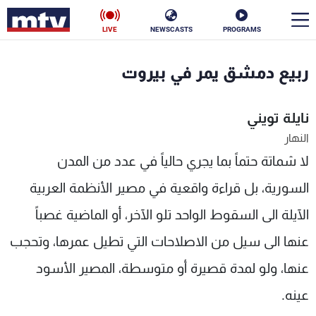
LIVE
NEWSCASTS
PROGRAMS
en
ربيع دمشق يمر في بيروت
الأخبار
نايلة تويني
سياسة
ناس
النهار
لا شماتة حتماً بما يجري حالياً في عدد من المدن
إقتصاد
فن
السورية، بل قراءة واقعية في مصير الأنظمة العربية
منوعات
رياضة
الآيلة الى السقوط الواحد تلو الآخر، أو الماضية غصباً
كأس العالم
عنها الى سيل من الاصلاحات التي تطيل عمرها، وتحجب
عنها، ولو لمدة قصيرة أو متوسطة، المصير الأسود
البرامج
عينه.
جدول البرامج