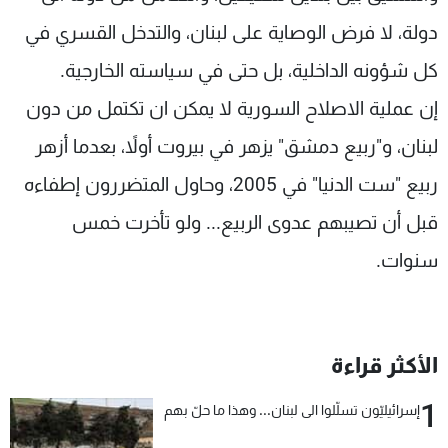
دولة، لا فرض الوصاية على لبنان، والتدخل القسري في
كل شؤونه الداخلية، بل حتى في سياسته الخارجية.
إن عملية الاصلاح السورية لا يمكن ان تكتمل من دون
لبنان، و"ربيع دمشق" يزهر في بيروت أولاً، بعدما أزهر
ربيع "ست الدنيا" في 2005، وحاول المتضررون إطفاءه
قبل أن تصيبهم عدوى الربيع... ولو تأخرت خمس
سنوات.
الأكثر قراءة
1
إسرائيليّون تسلّلوا الى لبنان... وهذا ما حلّ بهم