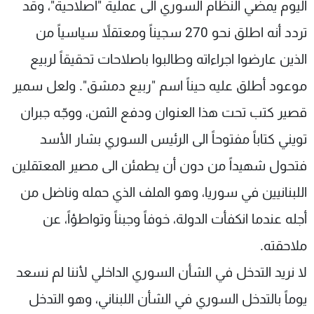
اليوم يمضي النظام السوري الى عملية "اصلاحية"، وقد
شاهد البرامج
تردد أنه اطلق نحو 270 سجيناً ومعتقلاً سياسياً من
الترددات
الذين عارضوا اجراءاته وطالبوا باصلاحات تحقيقاً لربيع
عن MTV
وظائف
موعود أطلق عليه حيناً اسم "ربيع دمشق". ولعل سمير
الإنـتـاج
تواصل معنا
لاعلاناتكم
شروط الإسـتخدام
قصير كتب تحت هذا العنوان ودفع الثمن، ووجّه جبران
سياسة الخصوصية
تويني كتاباً مفتوحاً الى الرئيس السوري بشار الأسد
فتحول شهيداً من دون أن يطمئن الى مصير المعتقلين
اللبنانيين في سوريا، وهو الملف الذي حمله وناضل من
أجله عندما انكفأت الدولة، خوفاً وجبناً وتواطؤاً، عن
ملاحقته.
لا نريد التدخل في الشأن السوري الداخلي لأننا لم نسعد
يوماً بالتدخل السوري في الشأن اللبناني، وهو التدخل