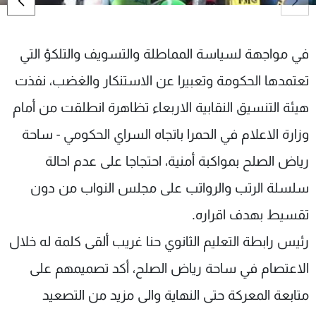
شاهد البرامج
الترددات
في مواجهة لسياسة المماطلة والتسويف والتلكؤ التي
تعتمدها الحكومة وتعبيرا عن الاستنكار والغضب، نفذت
عن MTV
وظائف
الإنـتـاج
تواصل معنا
هيئة التنسيق النقابية الاربعاء تظاهرة انطلقت من أمام
لاعلاناتكم
شروط الإسـتخدام
سياسة الخصوصية
وزارة الاعلام في الحمرا باتجاه السراي الحكومي - ساحة
رياض الصلح بمواكبة أمنية، احتجاجا على عدم احالة
سلسلة الرتب والرواتب على مجلس النواب من دون
تقسيط بهدف اقراره.
رئيس رابطة التعليم الثانوي حنا غريب ألقى كلمة له خلال
الاعتصام في ساحة رياض الصلح، أكد تصميمهم على
متابعة المعركة حتى النهاية والى مزيد من التصعيد