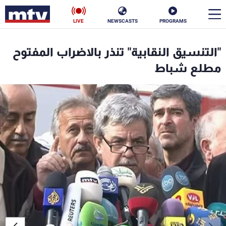
LIVE
NEWSCASTS
PROGRAMS
en
"التنسيق النقابية" تنذر بالاضراب المفتوح
الأخبار
مطلع شباط
سياسة
ناس
إقتصاد
فن
منوعات
رياضة
كأس العالم
البرامج
جدول البرامج