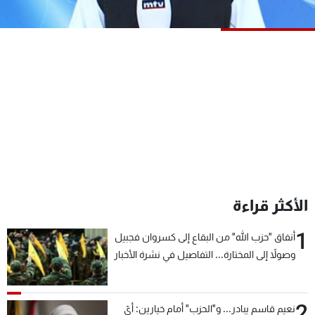
شاهد البرامج
الترددات
عن MTV
وظائف
الإنـتـاج
تواصل معنا
لاعلاناتكم
شروط الإسـتخدام
سياسة الخصوصية
الأكثر قراءة
1
أنفاق "حزب الله" من البقاع إلى كسروان فجبيل
وصولاً إلى المختارة... التفاصيل في نشرة الأخبار
بعد قليل
2
نعيم قاسم يبادر... و"الحزب" أمام خيارين: أيّ