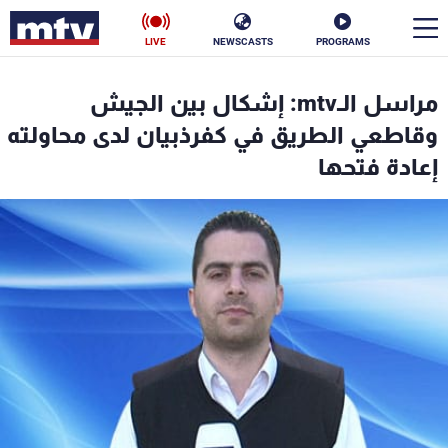
LIVE
NEWSCASTS
PROGRAMS
en
مراسل الـmtv: إشكال بين الجيش
الأخبار
وقاطعي الطريق في كفرذبيان لدى محاولته
إعادة فتحها
سياسة
ناس
إقتصاد
فن
منوعات
رياضة
كأس العالم
البرامج
جدول البرامج