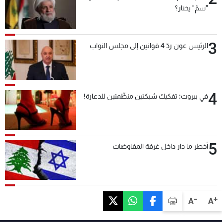
"سمّ" يختار؟
3
الرئيس عون ردّ 4 قوانين إلى مجلس النواب
4
في بيروت: تفكيك شبكتين منظّمتين للدعارة!
5
أخطر ما دار داخل غرفة المفاوضات
-
+
A
A