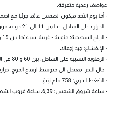
عواصف رعدية متفرقة.
- أما يوم الأحد فيكون الطقس غائما جزئيا مع احت
- الحرارة على الساحل غدا من 11 الى 21 درجة، فوق الجبال من 7 الى 15 درجة، في الداخل من 8 الى 18 درجة.
- الرياح السطحية: جنوبية - غربية، سرعتها بين 15 و40 كلم/س، تصل أحيانا الى 50 كلم/س.
- الإنقشاع: جيد إجمالا.
- الرطوبة النسبية على الساحل: بين 60 و 80 في المئة.
- حال البحر: معتدل الى متوسط ارتفاع الموج. حرارة سطح 
- الضغط الجوي: 758 ملم زئبق.
- ساعة شروق الشمس: 6,39، ساعة غروب الشمس: 17,02.