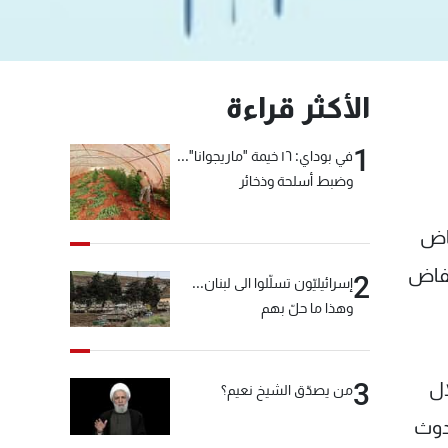
الأكثر قراءة
1
في بوداي: ١٦ خيمة "ماريجوانا"...
وضبط أسلحة وذخائر
فاض
خفاض
2
إسرائيليّون تسلّلوا الى لبنان...
وهذا ما حلّ بهم
3
ال
من يصدّق الشيخ نعيم؟
دوث