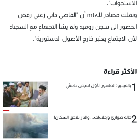
الاستجواب".
ونقلت مصادر للـmtv أن "القاضي داني زعني رفض
الحضور الى سجن رومية ولم يشأ الاجتماع مع السجناء
لأن الاجتماع يعتبر خارج الأصول الدستورية".
الأكثر قراءة
1
بالفيديو: الظهور الأوّل لمجتبى خامنئي!
2
حالة طوارئ وإخلاءات... والنار تلاحق السكان!