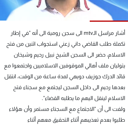
شاهد البرامج
الترددات
أشار مراسل الـmtv الى سجن رومية الى أنه "في إطار
عن MTV
وظائف
الإنـتـاج
تواصل معنا
تكملة طلب القاضي داني زعني استجواب اثنين من فتح
لاعلاناتكم
شروط الإسـتخدام
سياسة الخصوصية
الاسلام، حضر الى السجن الشيخ نبيل رحيم وشيخان
يتوليان ملف أهالي الموقوفين الاسلاميين واجتمعوا مع
قائد الدرك جوزيف دويهي لمدة ساعة من الوقت، انتقل
بعدها رحيم الى داخل السجن ليجتمع مع سجناء فتح
الاسلام لينقل اليهم ما يطلبه القضاء".
ولفت الى أن "الاجتماع مع السجناء مستمر وأن هؤلاء
طلبوا بعدم تعذيبهم أثناء التحقيق معهم أثناء