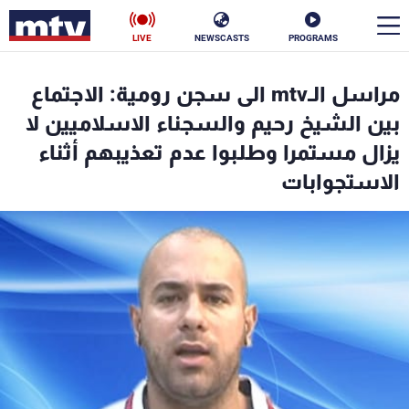
LIVE
NEWSCASTS
PROGRAMS
en
مراسل الـmtv الى سجن رومية: الاجتماع
الأخبار
بين الشيخ رحيم والسجناء الاسلاميين لا
يزال مستمرا وطلبوا عدم تعذيبهم أثناء
سياسة
ناس
الاستجوابات
إقتصاد
فن
منوعات
رياضة
كأس العالم
البرامج
جدول البرامج