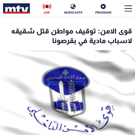
LIVE
NEWSCASTS
PROGRAMS
en
قوى الامن: توقيف مواطن قتل شقيقه
الأخبار
لاسباب مادية في بقرصونا
سياسة
ناس
إقتصاد
فن
منوعات
رياضة
كأس العالم
البرامج
جدول البرامج