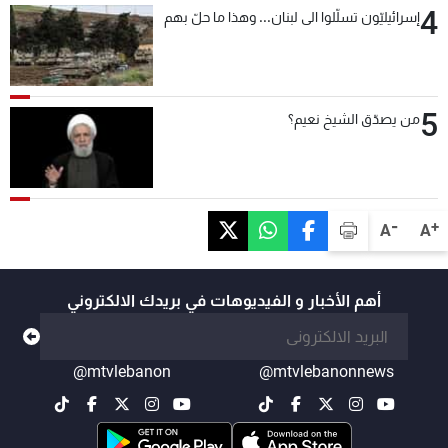
4
إسرائيليّون تسلّلوا الى لبنان... وهذا ما حلّ بهم
5
من يصدّق الشيخ نعيم؟
-
+
A
A
أهم الأخبار و الفيديوهات في بريدك الالكتروني
@mtvlebanon
@mtvlebanonnews