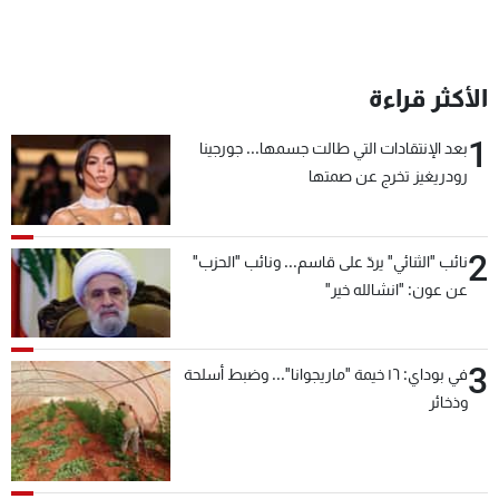
الأكثر قراءة
1
بعد الإنتقادات التي طالت جسمها... جورجينا
رودريغيز تخرج عن صمتها
2
نائب "الثنائي" يردّ على قاسم... ونائب "الحزب"
عن عون: "انشالله خير"
3
في بوداي: ١٦ خيمة "ماريجوانا"... وضبط أسلحة
وذخائر