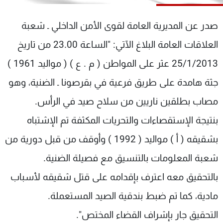
شاهد البرامج
الترددات
صدر عن المديرية العامة لقوى الأمن الداخلي ـ شعبة
العلاقات العامة البلاغ الآتي: "الساعة 23.00 من تاريخ
عن MTV
وظائف
25/1/2013 عثر على المواطن ( م . ع ) ( مواليد 1961 )
الإنـتـاج
تواصل معنا
لاعلاناتكم
شروط الإسـتخدام
جثة هامدة على طريق فرعية في بقرصونا ـ الضنية، وهو
سياسة الخصوصية
مصاب بطلقين ناريين من سلاح صيد في الرأس.
بنتيجة الإستقصاءات والتحريات المكثفة تم الإشتباه
بشقيقه ( أ ) مواليد ( 1992 ) وأوقف من قبل دورية من
شعبة المعلومات بالتنسيق مع فصيلة الضنية.
بالتحقيق معه اعترف بإقدامه على قتل شقيقه لأسباب
مادية، كما تم ضبط بندقية الصيد المستعملة.
التحقيق جار بإشراف القضاء المختص".