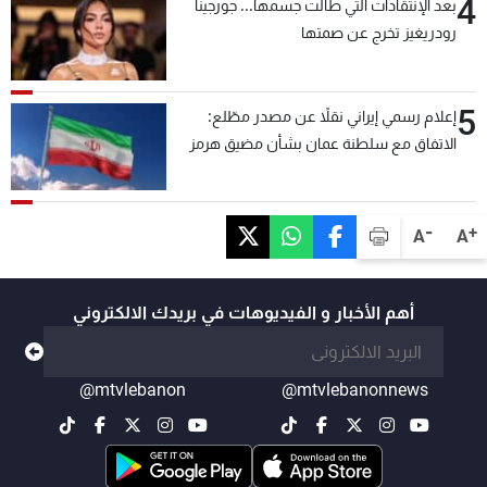
4
بعد الإنتقادات التي طالت جسمها... جورجينا
رودريغيز تخرج عن صمتها
5
إعلام رسمي إيراني نقلاً عن مصدر مطّلع:
الاتفاق مع سلطنة عمان بشأن مضيق هرمز
سيتأجل ما دامت أميركا تهدد إيران
-
+
A
A
أهم الأخبار و الفيديوهات في بريدك الالكتروني
@mtvlebanon
@mtvlebanonnews