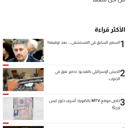
الأكثر قراءة
1
السفير السابق في المستشفى... بعد توقيفه!
2
الجيش الإسرائيلي بالفيديو: تدمير نفق في
الجنوب
3
خاص موقع MTV بالصّورة: أشرف دبّور ليس
لاجئاً!