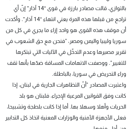
شاهد البرامج
بالتوازي، قالت مصادر بارزة في قوى “14 آذار” إنّ أي
الترددات
تراجع من قبلها هذه المرة يعني انتهاء “14 آذار”. وأكدت
أن موقف هذه القوى هو واحد إزاء ما يجري في كل من
عن MTV
وظائف
الإنـتـاج
تواصل معنا
سوريا وليبيا واليمن ومصر، "فنحن مع حق الشعوب في
لاعلاناتكم
شروط الإسـتخدام
سياسة الخصوصية
تقرير مصيرها وعدم التدخّل في الآليات التي تبتكرها
للتغيير". ووصفت الاتهامات المساقة ضدّها بأنها تقف
وراء التحريض في سوريا، بالباطلة.
واعتبرت المصادر "أنّ التظاهرات الجارية في لبنان، إذا
كانت وفق القوانين المرعية الإجراء، فلبنان هو بلد
الحريات وأهلا وسهلا بها. أما إذا كانت بلطجة وتشبيحا،
فعلى الأجهزة الأمنية والوزارات المعنية اتخاذ كل التدابير
من أجل منعها