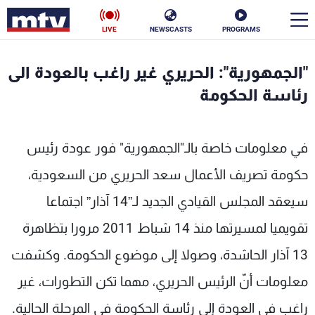
LIVE
NEWSCASTS
PROGRAMS
en
"الجمهورية": الحريري غير راغب بالعودة الى
الأخبار
رئاسة الحكومة
سياسة
ناس
في معلومات خاصة بالـ"الجمهورية" فور عودة رئيس
إقتصاد
فن
حكومة تصريف الأعمال سعد الحريري من السعودية،
منوعات
رياضة
سيعقد المجلس القيادي الجديد لـ”14 آذار” اجتماعا
كأس العالم
تقويميا لمسيرتها منذ 14 شباط 2011 مرورا بتظاهرة
13 آذار الحاشدة، وصولا إلى موضوع الحكومة. وكشفت
معلومات أنّ الرئيس الحريري، مهما تكن التطورات، غير
البرامج
راغب في العودة إلى رئاسة الحكومة في المرحلة الحالية.
جدول البرامج