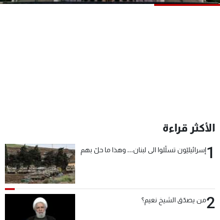
شاهد البرامج
الترددات
عن MTV
وظائف
الإنـتـاج
تواصل معنا
لاعلاناتكم
شروط الإسـتخدام
سياسة الخصوصية
الأكثر قراءة
1
إسرائيليّون تسلّلوا الى لبنان... وهذا ما حلّ بهم
2
من يصدّق الشيخ نعيم؟