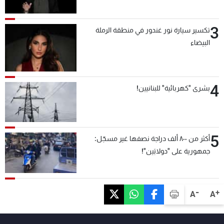
3
تكسير سيارة نور غندور في منطقة الرملة
البيضاء
4
بشرى "كهربائية" للبنانيين!
5
أكثر من ٨٠٠ ألف دراجة نصفها غير مسجّل:
جمهورية على "دولابَين"!
-
+
A
A