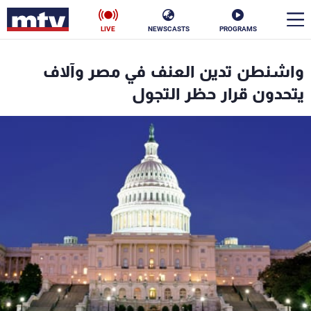
LIVE
NEWSCASTS
PROGRAMS
en
واشنطن تدين العنف في مصر وآلاف
الأخبار
يتحدون قرار حظر التجول
سياسة
ناس
إقتصاد
فن
منوعات
رياضة
كأس العالم
البرامج
جدول البرامج