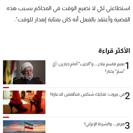
استطاعتي لكي لا نضيع الوقت في المحاكم بسبب هذه
القضية وأعتقد بالفعل أنه كان بمثابة إهدار للوقت".
الأكثر قراءة
1
نعيم قاسم يبادر... و"الحزب" أمام خيارين: أيّ
"سمّ" يختار؟
2
في بيروت: تفكيك شبكتين منظّمتين للدعارة!
3
هرمز... والشرط الإيراني!