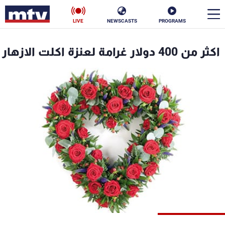
LIVE
NEWSCASTS
PROGRAMS
en
اكثر من 400 دولار غرامة لعنزة اكلت الازهار
الأخبار
سياسة
ناس
إقتصاد
فن
منوعات
رياضة
كأس العالم
البرامج
جدول البرامج