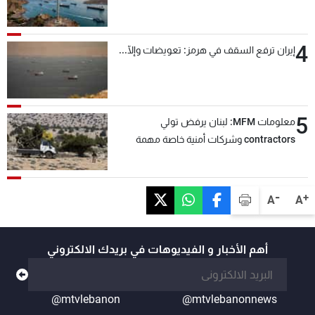
4
إيران ترفع السقف في هرمز: تعويضات وإلّا...
5
معلومات MFM: لبنان يرفض تولي
contractors وشركات أمنية خاصة مهمة
التحقق من نزع سلاح "حزب الله"
-
+
A
A
أهم الأخبار و الفيديوهات في بريدك الالكتروني
@mtvlebanon
@mtvlebanonnews