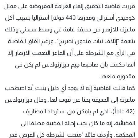
قررت قاضية التحقيق إلغاء الغرامة المفروضة على ممثل
شاهد البرامج
الترددات
كوميدي أسترالي وقدرها 440 دولارا أستراليا بسبب أكل
ماعزته للازهار من حديقة عامة في وسط سيدني وذلك
عن MTV
وظائف
بتهمة "إتلاف نبات مندون تصريح". ورغم اتفاق القاضية
الإنـتـاج
تواصل معنا
لاعلاناتكم
شروط الإسـتخدام
في الرأي مع الشرطة على أن الماعز التهمت الازهار إلا
سياسة الخصوصية
أنها حكمت بأن صاحبها جيم ديزارنولدس لم يكن في
مقدوره منعها.
كما قالت القاضية إنه لا يوجد أي دليل يثبت أنه اصطحب
ماعزته إلى الحديقة بحثا عن قوت لها. وقال ديزارنولدس
(42 عاماً)، الذي لم يتمكن من استرداد المصاريف
القضائية، إنه ما كان يجب إحالة القضية مطلقا الى
المحكمة. وأردف قائلا "منحت الشرطة كل الفرص قدر