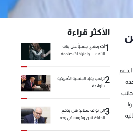
الأكثر قراءة
ن
1
أبٌ يعتدي جنسيّاً على بناته
الثلاث… واعترافاتٌ صادمة
الدعم
2
ترامب يقيّد الجنسية الأميركية
هذه
بالولادة
جانب
وا
3
الى نواف سلام: هل يدفع
لية
الحايك ثمن وقوفه في وجه
خيّاط؟