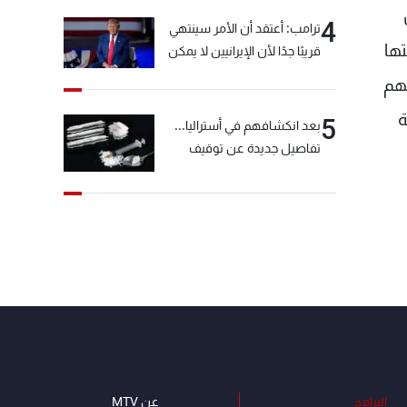
4
ترامب: أعتقد أن الأمر سينتهي
تها
قريبًا جدًا لأن الإيرانيين لا يمكن
أن يستمروا على هذا الحال
عهم
ة
5
بعد انكشافهم في أستراليا...
تفاصيل جديدة عن توقيف
"شبكة الكوكايين"
البرامج
عن MTV