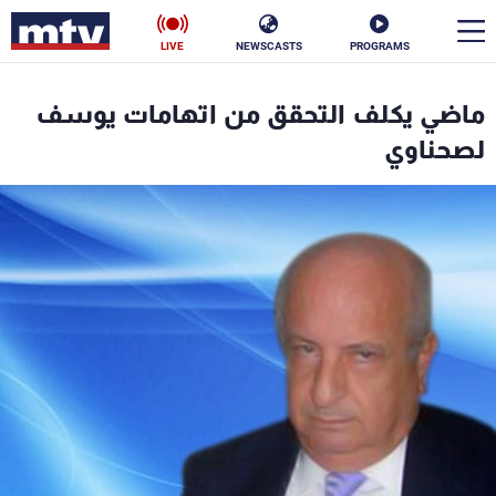
LIVE
NEWSCASTS
PROGRAMS
en
ماضي يكلف التحقق من اتهامات يوسف
الأخبار
لصحناوي
سياسة
ناس
إقتصاد
فن
منوعات
رياضة
كأس العالم
البرامج
جدول البرامج