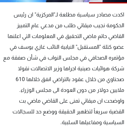
شاهد البرامج
الترددات
اكدت مصادر سياسية مطلعة لـ"المركزية" ان رئيس
الحكومة نجيب ميقاتي طلب من مدعي عام التمييز
عن MTV
وظائف
القاضي حاتم ماضي التحقيق في المعلومات التي اعلنها
الإنـتـاج
تواصل معنا
لاعلاناتكم
شروط الإسـتخدام
عضو كتلة "المستقبل" النيابية النائب غازي يوسف في
سياسة الخصوصية
مؤتمره الصحافي في مجلس النواب في شأن صفقة مع
شركة هوائيات صينية اجراها وزير الاتصالات نقولا
صحناوي من خلال عقود بالتراضي انفق خلالها 610
ملايين دولار من دون العودة الى مجلس الوزراء.
واوضحت ان ميقاتي تمنى على القاضي ماضي بت
القضية سريعاً لتظهير الحقيقة ووضع حد للسجالات
السياسية ومفاعيلها السلبية.