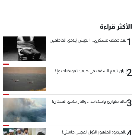
الأكثر قراءة
1
بعد خطف عسكري... الجيش يُلاحق الخاطفين
2
إيران ترفع السقف في هرمز: تعويضات وإلّا...
3
حالة طوارئ وإخلاءات... والنار تلاحق السكان!
4
بالفيديو: الظهور الأوّل لمجتبى خامنئي!