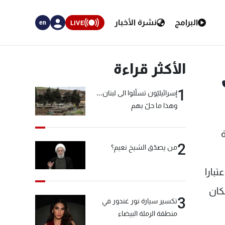
البرامج
نشرة الأخبار
LIVE
en
الأكثر قراءة
1
إسرائيليّون تسلّلوا الى لبنان...
وهذا ما حلّ بهم
2
من يصدّق الشيخ نعيم؟
بارا
كان
3
تكسير سيارة نور غندور في
منطقة الرملة البيضاء