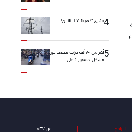
4
بشرى "كهربائية" للبنانيين!
ء
5
أكثر من ٨٠٠ ألف دراجة نصفها غير
مسجّل: جمهورية على
"دولابَين"!
البرامج
عن MTV