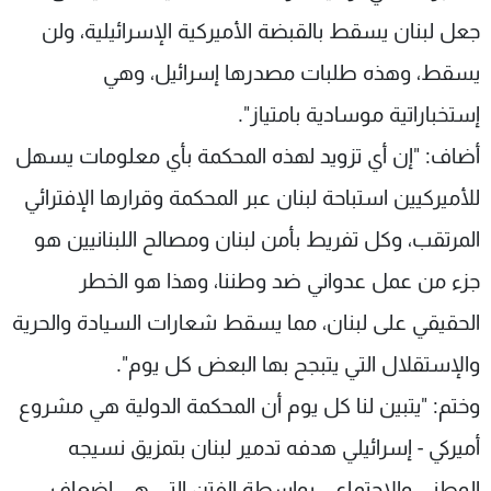
شاهد البرامج
جعل لبنان يسقط بالقبضة الأميركية الإسرائيلية، ولن
الترددات
يسقط، وهذه طلبات مصدرها إسرائيل، وهي
إستخباراتية موسادية بامتياز".
عن MTV
وظائف
الإنـتـاج
تواصل معنا
أضاف: "إن أي تزويد لهذه المحكمة بأي معلومات يسهل
لاعلاناتكم
شروط الإسـتخدام
سياسة الخصوصية
للأميركيين استباحة لبنان عبر المحكمة وقرارها الإفترائي
المرتقب، وكل تفريط بأمن لبنان ومصالح اللبنانيين هو
جزء من عمل عدواني ضد وطننا، وهذا هو الخطر
الحقيقي على لبنان، مما يسقط شعارات السيادة والحرية
والإستقلال التي يتبجح بها البعض كل يوم".
وختم: "يتبين لنا كل يوم أن المحكمة الدولية هي مشروع
أميركي - إسرائيلي هدفه تدمير لبنان بتمزيق نسيجه
الوطني والإجتماعي بواسطة الفتن التي هي إضعاف