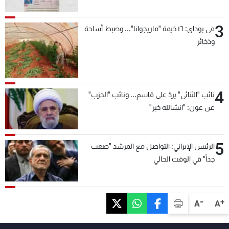
3
في بوداي: ١٦ خيمة "ماريجوانا"... وضبط أسلحة
وذخائر
4
نائب "الثنائي" يردّ على قاسم... ونائب "الحزب"
عن عون: "انشالله خير"
5
الرئيس الإيراني: التواصل مع المرشد "صعب
جداً" في الوقت الحالي
-
+
A
A