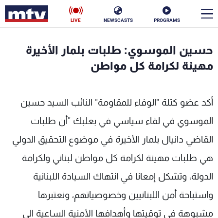
LIVE
NEWSCASTS
PROGRAMS
en
حسين الموسوي: طلبات بلمار الأخيرة
الأخبار
مهينة لكرامة كل مواطن
سياسة
ناس
أكد عضو كتلة "الوفاء للمقاومة" النائب السيد حسين
إقتصاد
فن
الموسوي في لقاء سياسي في بعلبك "أن طلبات
منوعات
رياضة
القاضي دانيال بلمار الأخيرة في موضوع التحقيق الدولي
كأس العالم
هي طلبات مهينة لكرامة كل مواطن لبناني ولكرامة
الدولة، وتشكل إمعانا في انتهاك السيادة اللبنانية
واستباحة أمن اللبنانيين وخصوصياتهم، ونعتبرها
البرامج
مشبوهة في توقيتها وأهدافها الأمنية الساعية الى
جدول البرامج