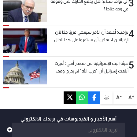
3
الى نواف سلام: هل يدفع الحايك ثمن وقوفه
في وجه خيّاط؟
4
ترامب: أعتقد أن الأمر سينتهي قريبًا جدًا لأن
الإيرانيين لا يمكن أن يستمروا على هذا الحال
5
هيئة البث الإسرائيلية عن مصدر أمني: أميركا
أبلغت إسرائيل أن "حزب الله" لم يخرق وقف
إطلاق النار أمس في مجدل زون وطلبت منها
عدم التصعيد خشية أن يؤثر ذلك على مفاوضات
روما
-
+
A
A
أهم الأخبار و الفيديوهات في بريدك الالكتروني