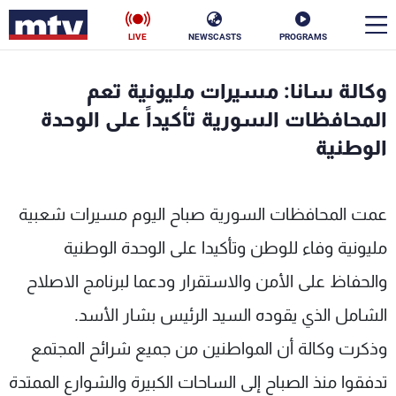
LIVE
NEWSCASTS
PROGRAMS
en
وكالة سانا: مسيرات مليونية تعم
الأخبار
المحافظات السورية تأكيداً على الوحدة
الوطنية
سياسة
ناس
إقتصاد
فن
عمت المحافظات السورية صباح اليوم مسيرات شعبية
منوعات
رياضة
مليونية وفاء للوطن وتأكيدا على الوحدة الوطنية
والحفاظ على الأمن والاستقرار ودعما لبرنامج الاصلاح
كأس العالم
الشامل الذي يقوده السيد الرئيس بشار الأسد.
وذكرت وكالة أن المواطنين من جميع شرائح المجتمع
البرامج
تدفقوا منذ الصباح إلى الساحات الكبيرة والشوارع الممتدة
جدول البرامج