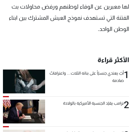
لها معبرين عن الوفاء لوطنهم ورفض محاولات بث
شاهد البرامج
الترددات
الفتنة التي تستهدف نموذج العيش المشترك بين ابناء
الوطن الواحد.
عن MTV
وظائف
الإنـتـاج
تواصل معنا
لاعلاناتكم
شروط الإسـتخدام
سياسة الخصوصية
الأكثر قراءة
1
أبٌ يعتدي جنسيّاً على بناته الثلاث… واعترافاتٌ
صادمة
2
ترامب يقيّد الجنسية الأميركية بالولادة