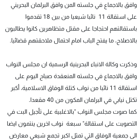
وافق بالاجماع في جلسته المن وافق البرلمان البحريني
شاهد البرامج
الترددات
على استقالة 11 نائبا شيعيا من بين 18 تقدموا
باستقالتهم احتجاجا على مقتل متظاهرين كانوا يطالبون
عن MTV
وظائف
بالاصلاح، ما يفتح الباب امام احتمال ملاحقتهم قضائيا.
الإنـتـاج
تواصل معنا
لاعلاناتكم
شروط الإسـتخدام
سياسة الخصوصية
وذكرت وكالة الانباء البحرينية الرسمية ان مجلس النواب
وافق بالاجماع في جلسته المنعقدة صباح اليوم على
استقالة 11 نائبا من نواب كتلة الوفاق الاسلامية، أكبر
تكتل نيابي في البرلمان المكون من 40 مقعدا.
كما صوت مجلس النواب "بالاغلبية على تأجيل البت في
التصويت على استقالة" سبعة نواب اخرين ينتمون ايضا
الى جمعية الوفاق التي تمثل اكبر تجمع شيعي معارض