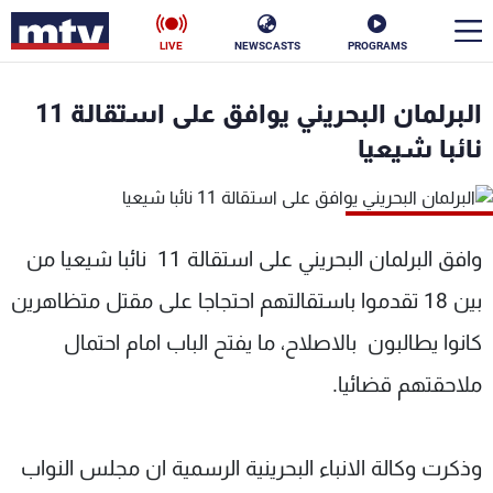
LIVE
NEWSCASTS
PROGRAMS
en
البرلمان البحريني يوافق على استقالة 11
الأخبار
نائبا شيعيا
سياسة
ناس
إقتصاد
فن
وافق البرلمان البحريني على استقالة 11 نائبا شيعيا من
بين 18 تقدموا باستقالتهم احتجاجا على مقتل متظاهرين
منوعات
رياضة
كانوا يطالبون بالاصلاح، ما يفتح الباب امام احتمال
كأس العالم
ملاحقتهم قضائيا.
البرامج
وذكرت وكالة الانباء البحرينية الرسمية ان مجلس النواب
جدول البرامج