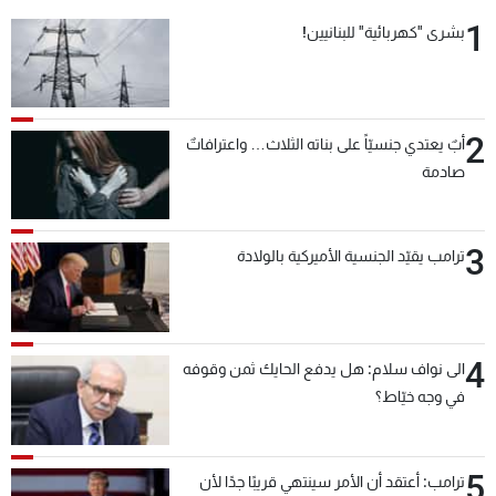
1
بشرى "كهربائية" للبنانيين!
2
أبٌ يعتدي جنسيّاً على بناته الثلاث… واعترافاتٌ
صادمة
3
ترامب يقيّد الجنسية الأميركية بالولادة
4
الى نواف سلام: هل يدفع الحايك ثمن وقوفه
في وجه خيّاط؟
5
ترامب: أعتقد أن الأمر سينتهي قريبًا جدًا لأن