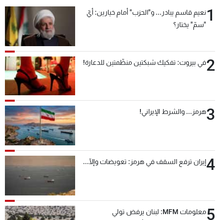
1
نعيم قاسم يبادر... و"الحزب" أمام خيارين: أيّ
"سمّ" يختار؟
2
في بيروت: تفكيك شبكتين منظّمتين للدعارة!
3
هرمز... والشرط الإيراني!
4
إيران ترفع السقف في هرمز: تعويضات وإلّا...
5
معلومات MFM: لبنان يرفض تولي