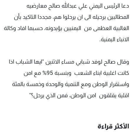
دعا الرئيس اليمني علي عبدالله صالح معارضيه
شاهد البرامج
الترددات
المطالبين برحيله الى ان يرحلوا هم، مجددا التاكيد بأن
الغالبية العظمى من اليمنيين يؤيدونه، حسبما افاد وكالة
عن MTV
وظائف
الانباء اليمنية.
الإنـتـاج
تواصل معنا
لاعلاناتكم
شروط الإسـتخدام
سياسة الخصوصية
وقال صالح لوفد شبابي مساء الاثنين "ايها الشباب اذا
كانت اغلبية ابناء الشعب وبنسبة 95% مع امن
واستقرار الوطن ومع التنمية والوحدة وخمسة بالمئة
اقلية يقلقون امن الوطن، فمن الذي يرحل؟"
الأكثر قراءة