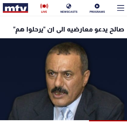
LIVE
NEWSCASTS
PROGRAMS
en
صالح يدعو معارضيه الى ان "يرحلوا هم"
الأخبار
سياسة
ناس
إقتصاد
فن
منوعات
رياضة
كأس العالم
البرامج
جدول البرامج