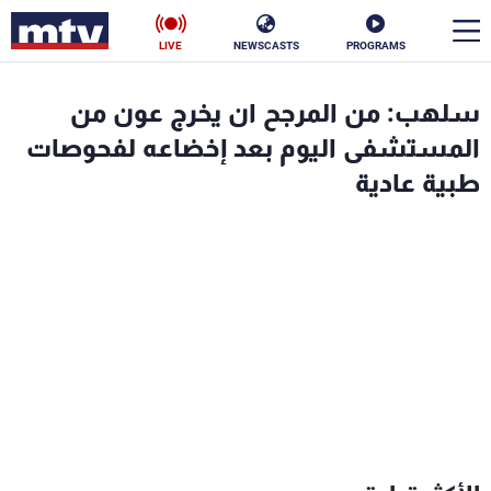
LIVE
NEWSCASTS
PROGRAMS
en
سلهب: من المرجح ان يخرج عون من
الأخبار
المستشفى اليوم بعد إخضاعه لفحوصات
طبية عادية
سياسة
ناس
إقتصاد
فن
منوعات
رياضة
كأس العالم
البرامج
جدول البرامج